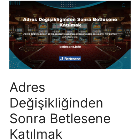
Adres
Değişikliğinden
Sonra Betlesene
Katılmak