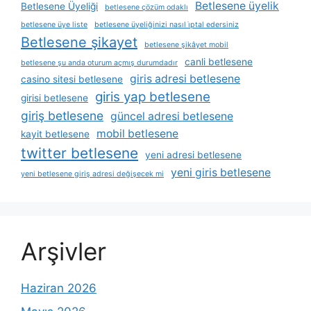
Betlesene üyelik
Betlesene Üyeliği
betlesene çözüm odaklı
betlesene üye liste
betlesene üyeliğinizi nasıl i̇ptal edersiniz
Betlesene şikayet
betlesene şikâyet mobil
canli betlesene
betlesene şu anda oturum açmış durumdadır
giris adresi betlesene
casino sitesi betlesene
giris yap betlesene
girisi betlesene
giriş betlesene
güncel adresi betlesene
mobil betlesene
kayit betlesene
twitter betlesene
yeni adresi betlesene
yeni giris betlesene
yeni betlesene giriş adresi değişecek mi
Arşivler
Haziran 2026