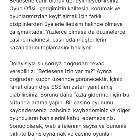
Betlesene canlı olarak deneyimleyebilirsiniz.
Oyun Ofisi, içeriğimizin kalitesini korumak ve
oyunlarımızdan keyif almak için farklı
disiplinlerden üyelerle iletişim halinde olmaya
çalışmaktadır. Yüzlerce olmasa da düzinelerce
casino makinesi, casinoda müşterilerin
kazançlarını toplamasını bekliyor.
Dolayısıyla şu soruya doğrudan cevap
verebiliriz: “Betlesene izin var mı?” Ayrıca
doğrudan kupon üzerinde görünecektir. İçiniz
rahat olsun diye SSS’leri zaten yanıtlamış
olabilirsiniz. Sorunu daha fazla gidermek için bu
sütunda arama yapın. Bir casino oyununu
kaybederseniz, bahsinizi kaybedersiniz ve diğer
oyuncuların bahislerini kabul edemezsiniz.
Sonuç olarak, web sitelerinin sayısı ve bununla
birlikte bahis oynamak ve casino oyunları