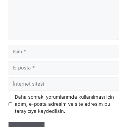
İsim
E-
posta
İnternet
sitesi
Daha sonraki yorumlarımda kullanılması için
adım, e-posta adresim ve site adresim bu
tarayıcıya kaydedilsin.