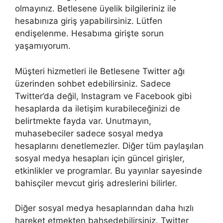
olmayınız. Betlesene üyelik bilgileriniz ile
hesabınıza giriş yapabilirsiniz. Lütfen
endişelenme. Hesabıma girişte sorun
yaşamıyorum.
Müşteri hizmetleri ile Betlesene Twitter ağı
üzerinden sohbet edebilirsiniz. Sadece
Twitter’da değil, Instagram ve Facebook gibi
hesaplarda da iletişim kurabileceğinizi de
belirtmekte fayda var. Unutmayın,
muhasebeciler sadece sosyal medya
hesaplarını denetlemezler. Diğer tüm paylaşılan
sosyal medya hesapları için güncel girişler,
etkinlikler ve programlar. Bu yayınlar sayesinde
bahisçiler mevcut giriş adreslerini bilirler.
Diğer sosyal medya hesaplarından daha hızlı
hareket etmekten bahsedebilirsiniz. Twitter