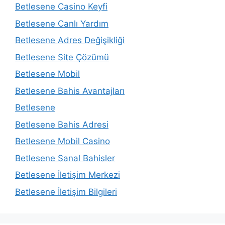
Betlesene Casino Keyfi
Betlesene Canlı Yardım
Betlesene Adres Değişikliği
Betlesene Site Çözümü
Betlesene Mobil
Betlesene Bahis Avantajları
Betlesene
Betlesene Bahis Adresi
Betlesene Mobil Casino
Betlesene Sanal Bahisler
Betlesene İletişim Merkezi
Betlesene İletişim Bilgileri