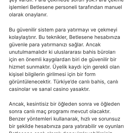
işlemleri Betlesene personeli tarafından manuel
olarak onaylanır.
Bu güvenilir sistem para yatırmayı ve çekmeyi
kolaylaştırır. Bu teknikler, Betlesene hesabınıza
güvenle para yatırmanızı sağlar. Ancak
unutulmamalıdır ki uluslararası bahis büroları
için en önemli kaygılardan biri de güvenilir bir
hizmet sunmaktır. Üyelik kaydı için gerekli olan
kişisel bilgilerin girilmesi için bir form
görüntülenecektir. Türkiye’de canlı bahis, canlı
casinolar ve sanal casino yasaktır.
Ancak, kesintisiz bir öğleden sonra ve öğleden
sonra canlı maç programı mevcut olacaktır.
Benzer yöntemleri kullanarak, hızlı ve sorunsuz
bir şekilde hesabınıza para yatırabilir ve oyunları