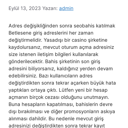
Eylül 13, 2023
Yazarı:
admin
Adres değişikliğinden sonra seobahis katılmak
Betlesene giriş adreslerini her zaman
değiştirmelidir. Yasadışı bir casino şirketine
kaydolursanız, mevcut oturum açma adresiniz
size istenen iletişim bilgileri kullanılarak
gönderilecektir. Bahis şirketinin son giriş
adresini biliyorsanız, kaldığınız yerden devam
edebilirsiniz. Bazı kullanıcıların adres
değiştirdikten sonra tekrar açarken büyük hata
yaptıkları ortaya çıktı. Lütfen yeni bir hesap
açmanın birçok cezası olduğunu unutmayın.
Buna hesapların kapatılması, bahislerin devre
dışı bırakılması ve diğer promosyonların askıya
alınması dahildir. Bu nedenle mevcut giriş
adresinizi değiştirdikten sonra tekrar kayıt