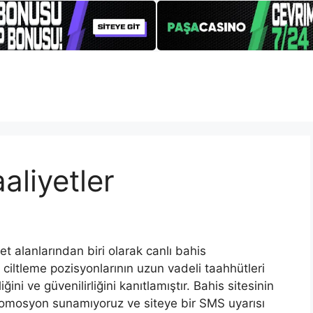
aliyetler
et alanlarından biri olarak canlı bahis
 ciltleme pozisyonlarının uzun vadeli taahhütleri
ini ve güvenilirliğini kanıtlamıştır. Bahis sitesinin
promosyon sunamıyoruz ve siteye bir SMS uyarısı