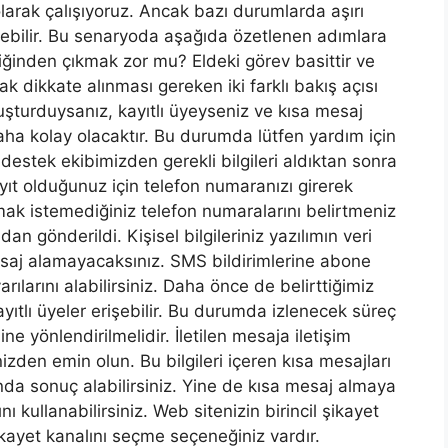
larak çalışıyoruz. Ancak bazı durumlarda aşırı
debilir. Bu senaryoda aşağıda özetlenen adımlara
ğinden çıkmak zor mu? Eldeki görev basittir ve
cak dikkate alınması gereken iki farklı bakış açısı
uşturduysanız, kayıtlı üyeyseniz ve kısa mesaj
aha kolay olacaktır. Bu durumda lütfen yardım için
estek ekibimizden gerekli bilgileri aldıktan sonra
ayıt olduğunuz için telefon numaranızı girerek
lmak istemediğiniz telefon numaralarını belirtmeniz
n gönderildi. Kişisel bilgileriniz yazılımın veri
esaj alamayacaksınız. SMS bildirimlerine abone
larını alabilirsiniz. Daha önce de belirttiğimiz
yıtlı üyeler erişebilir. Bu durumda izlenecek süreç
e yönlendirilmelidir. İletilen mesaja iletişim
nizden emin olun. Bu bilgileri içeren kısa mesajları
nda sonuç alabilirsiniz. Yine de kısa mesaj almaya
kullanabilirsiniz. Web sitenizin birincil şikayet
ikayet kanalını seçme seçeneğiniz vardır.