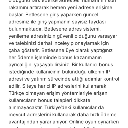
olduğunu fark ederse adresteki numaranın son
rakamını artırarak hemen yeni adrese erişime
başlar. Betlesene giriş yaparken güncel
adresiniz ile giriş yapmanın sayısız faydası
bulunmaktadır. Betlesene adres sistemi,
yenileme adresinizin güvenli olduğunu varsayar
ve talebinizi derhal inceleyip onaylamak için
çaba gösterir. Betlesene üye olarak yaptığınız
her ödeme işleminde bonus kazanmanın
ayrıcalığını yaşayabilirsiniz. Bir kullanıcı bonus
istediğinde kullanıcının bulunduğu ülkenin IP
adresi ve yatırım sürecinde attığı adımlar kontrol
edilir. Siteye harici IP adreslerini kullanarak
Türkçe olmayan erişim yöntemleriyle erişen
kullanıcıların bonus talepleri dikkate
alınmayacaktır. Türkiye’deki kullanıcılar da
mevcut adreslerini kullanarak daha hızlı ödeme
avantajından yararlanıyor. Online oyun oynarken