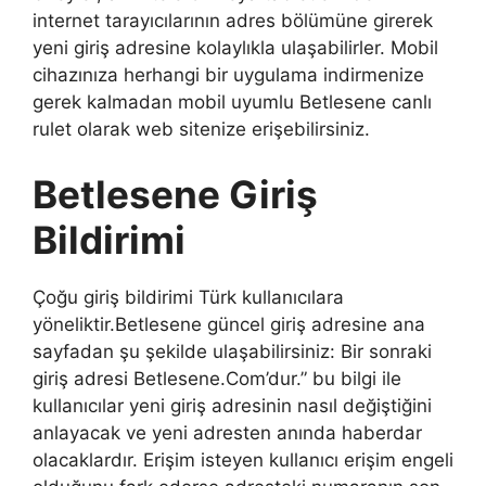
internet tarayıcılarının adres bölümüne girerek
yeni giriş adresine kolaylıkla ulaşabilirler. Mobil
cihazınıza herhangi bir uygulama indirmenize
gerek kalmadan mobil uyumlu Betlesene canlı
rulet olarak web sitenize erişebilirsiniz.
Betlesene Giriş
Bildirimi
Çoğu giriş bildirimi Türk kullanıcılara
yöneliktir.Betlesene güncel giriş adresine ana
sayfadan şu şekilde ulaşabilirsiniz: Bir sonraki
giriş adresi Betlesene.Com’dur.” bu bilgi ile
kullanıcılar yeni giriş adresinin nasıl değiştiğini
anlayacak ve yeni adresten anında haberdar
olacaklardır. Erişim isteyen kullanıcı erişim engeli