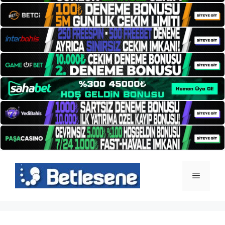
İçeriğe
atla
Menü