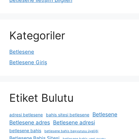
Betlesene İletişim Bilgileri
Kategoriler
Betlesene
Betlesene Giriş
Etiket Bulutu
Betlesene
adresi betlesene
bahis sitesi betlesene
Betlesene adres
Betlesene adresi
betlesene bahis
betlesene bahis başvurusu üyeliği
Betlesene Bahis Sitesi
betlesene bahis yeni oyunu