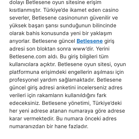
dolayı Betlesene oyun sitesine erişim
kısıtlanmıştır. Türkiye’de ikamet eden casino
severler, Betlesene casinonunın güvenilir ve
yüksek başarı şansı sunduğunun bilincinde
olarak bahis konusunda yeni bir yaklaşım
arıyorlar. Betlesene güncel
Betlesene
giriş
adresi son bloktan sonra www’dir. Yerini
Betlesene.com aldı. Bu giriş bilgileri tüm
kullanıcılara açıktır. Betlesene oyun sitesi, oyun
platformuna erişimdeki engellerin aşılması için
profesyonel yardım sağlamaktadır. Betlesene
güncel giriş adresi anketini incelerseniz adres
verileri için rakamların kullanıldığını fark
edeceksiniz. Betlesene yönetimi, Türkiye’deki
her yeni adrese atanan numaraya göre adrese
karar vermektedir. Bu numara önceki adres
numaranızdan bir hane fazladır.