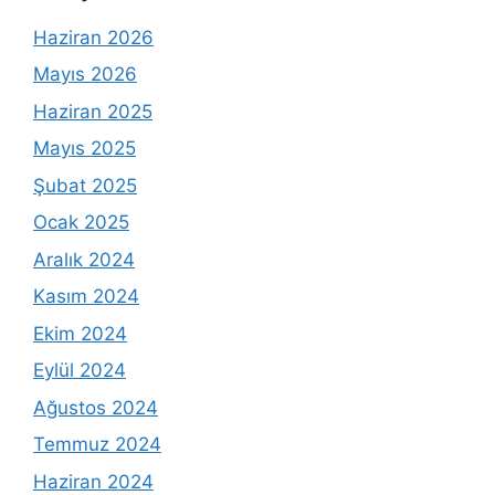
Haziran 2026
Mayıs 2026
Haziran 2025
Mayıs 2025
Şubat 2025
Ocak 2025
Aralık 2024
Kasım 2024
Ekim 2024
Eylül 2024
Ağustos 2024
Temmuz 2024
Haziran 2024