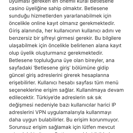
uyulması gereken en önemli kural Betlesene
casino üyeliğine sahip olmaktır. Betlesene
sunduğu hizmetlerden yararlanabilmek için
öncelikle online kayıt olmanız gerekmektedir.
Giriş alanında, her kullanıcının kullanıcı adını ve
benzersiz bir şifreyi girmesi gerekir. Bu bilgilere
ulaşabilmek için öncelikle belirlenen alana kayıt
olup üyelik oluşturmanız gerekmektedir.
Betlesene topluluğuna üye olan bireyler, ana
sayfadaki ‘Betlesene giriş’ bölümüne gidip
güncel giriş adreslerini girerek hesaplarına
erişebilirler. Kullanıcı hesabı sayfası tüm menü
seçeneklerine erişim sağlar. Kullanılmaya devam
edilecektir. Türkiye’de adreslerin sık sık
değişmesi nedeniyle bazı kullanıcılar harici IP
adreslerini VPN uygulamalarıyla kullanmayı
daha uygun bulabilirler. Bu erişim korunmuyor.
Sorunsuz erişim sağlamak için lütfen mevcut