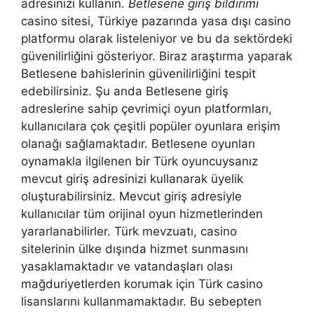
adresinizi kullanın.
Betlesene giriş bildirimi
casino sitesi, Türkiye pazarında yasa dışı casino
platformu olarak listeleniyor ve bu da sektördeki
güvenilirliğini gösteriyor. Biraz araştırma yaparak
Betlesene bahislerinin güvenilirliğini tespit
edebilirsiniz. Şu anda Betlesene giriş
adreslerine sahip çevrimiçi oyun platformları,
kullanıcılara çok çeşitli popüler oyunlara erişim
olanağı sağlamaktadır. Betlesene oyunları
oynamakla ilgilenen bir Türk oyuncuysanız
mevcut giriş adresinizi kullanarak üyelik
oluşturabilirsiniz. Mevcut giriş adresiyle
kullanıcılar tüm orijinal oyun hizmetlerinden
yararlanabilirler. Türk mevzuatı, casino
sitelerinin ülke dışında hizmet sunmasını
yasaklamaktadır ve vatandaşları olası
mağduriyetlerden korumak için Türk casino
lisanslarını kullanmamaktadır. Bu sebepten