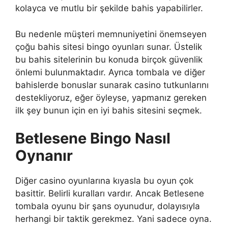
kolayca ve mutlu bir şekilde bahis yapabilirler.
Bu nedenle müşteri memnuniyetini önemseyen
çoğu bahis sitesi bingo oyunları sunar. Üstelik
bu bahis sitelerinin bu konuda birçok güvenlik
önlemi bulunmaktadır. Ayrıca tombala ve diğer
bahislerde bonuslar sunarak casino tutkunlarını
destekliyoruz, eğer öyleyse, yapmanız gereken
ilk şey bunun için en iyi bahis sitesini seçmek.
Betlesene Bingo Nasıl
Oynanır
Diğer casino oyunlarına kıyasla bu oyun çok
basittir. Belirli kuralları vardır. Ancak Betlesene
tombala oyunu bir şans oyunudur, dolayısıyla
herhangi bir taktik gerekmez. Yani sadece oyna.