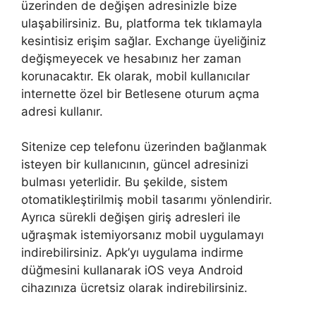
üzerinden de değişen adresinizle bize
ulaşabilirsiniz. Bu, platforma tek tıklamayla
kesintisiz erişim sağlar. Exchange üyeliğiniz
değişmeyecek ve hesabınız her zaman
korunacaktır. Ek olarak, mobil kullanıcılar
internette özel bir Betlesene oturum açma
adresi kullanır.
Sitenize cep telefonu üzerinden bağlanmak
isteyen bir kullanıcının, güncel adresinizi
bulması yeterlidir. Bu şekilde, sistem
otomatikleştirilmiş mobil tasarımı yönlendirir.
Ayrıca sürekli değişen giriş adresleri ile
uğraşmak istemiyorsanız mobil uygulamayı
indirebilirsiniz. Apk’yı uygulama indirme
düğmesini kullanarak iOS veya Android
cihazınıza ücretsiz olarak indirebilirsiniz.