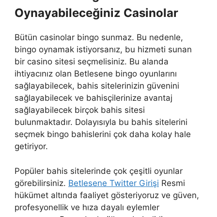
Oynayabileceğiniz Casinolar
Bütün casinolar bingo sunmaz. Bu nedenle,
bingo oynamak istiyorsanız, bu hizmeti sunan
bir casino sitesi seçmelisiniz. Bu alanda
ihtiyacınız olan Betlesene bingo oyunlarını
sağlayabilecek, bahis sitelerinizin güvenini
sağlayabilecek ve bahisçilerinize avantaj
sağlayabilecek birçok bahis sitesi
bulunmaktadır. Dolayısıyla bu bahis sitelerini
seçmek bingo bahislerini çok daha kolay hale
getiriyor.
Popüler bahis sitelerinde çok çeşitli oyunlar
görebilirsiniz.
Betlesene Twitter Girişi
Resmi
hükümet altında faaliyet gösteriyoruz ve güven,
profesyonellik ve hıza dayalı eylemler