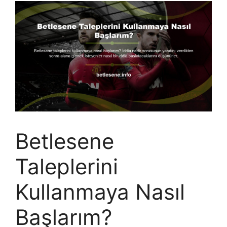
Betlesene
Taleplerini
Kullanmaya Nasıl
Başlarım?