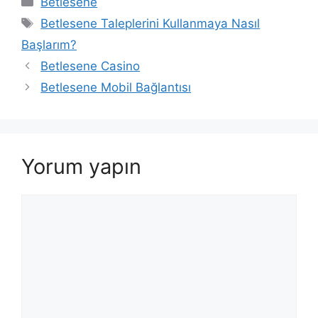
Betlesene
Etiketler
Betlesene Taleplerini Kullanmaya Nasıl
Başlarım?
Yazı
Betlesene Casino
dolaşımı
Betlesene Mobil Bağlantısı
Yorum yapın
Yorum