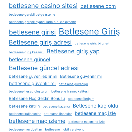
betlesene casino sitesi
betlesene com
betlesene gerekli belge i̇steme
betlesene gerçek oyuncularla birlikte oynanır
Betlesene Giriş
betlesene girisi
Betlesene giriş adresi
betlesene giriş bilgileri
Betlesene giriş yap
betlesene giriş kazancı
betlesene güncel
Betlesene güncel adresi
betlesene güvenilebilir mi
Betlesene güvenilir mi
betlesene güvenlir mi
betlesene güvenliği
betlesene hesap oluşturun
betlesene hizmet kalitesi
Betlesene Hoş Geldin Bonusu
betlesene i̇letişim
Betlesene kaç oldu
betlesene katılın
betlesene kazancı
betlesene maç izle
betlesene kullanıcılar
betlesene lisanslar
betlesene maç izleme
betlesene maçını hd i̇zle
betlesene mevduatları
betlesene mobil versiyonu