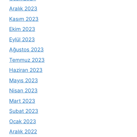
Aralık 2023
Kasım 2023
Ekim 2023
Eylül 2023
Ağustos 2023
Temmuz 2023
Haziran 2023
Mayıs 2023
Nisan 2023
Mart 2023
Şubat 2023
Ocak 2023
Aralık 2022