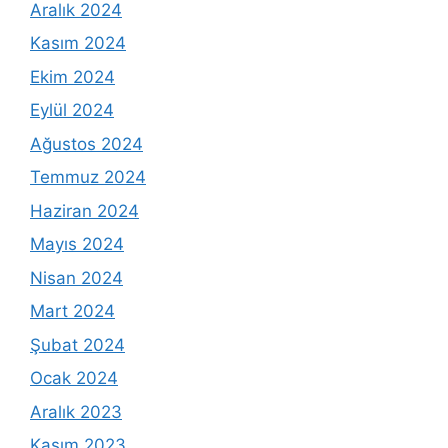
Aralık 2024
Kasım 2024
Ekim 2024
Eylül 2024
Ağustos 2024
Temmuz 2024
Haziran 2024
Mayıs 2024
Nisan 2024
Mart 2024
Şubat 2024
Ocak 2024
Aralık 2023
Kasım 2023