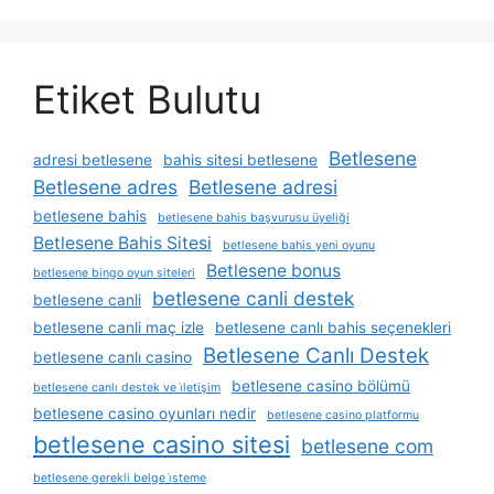
Etiket Bulutu
Betlesene
adresi betlesene
bahis sitesi betlesene
Betlesene adres
Betlesene adresi
betlesene bahis
betlesene bahis başvurusu üyeliği
Betlesene Bahis Sitesi
betlesene bahis yeni oyunu
Betlesene bonus
betlesene bingo oyun siteleri
betlesene canli destek
betlesene canli
betlesene canli maç izle
betlesene canlı bahis seçenekleri
Betlesene Canlı Destek
betlesene canlı casino
betlesene casino bölümü
betlesene canlı destek ve i̇letişim
betlesene casino oyunları nedir
betlesene casino platformu
betlesene casino sitesi
betlesene com
betlesene gerekli belge i̇steme