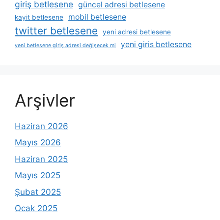
giriş betlesene
güncel adresi betlesene
mobil betlesene
kayit betlesene
twitter betlesene
yeni adresi betlesene
yeni giris betlesene
yeni betlesene giriş adresi değişecek mi
Arşivler
Haziran 2026
Mayıs 2026
Haziran 2025
Mayıs 2025
Şubat 2025
Ocak 2025