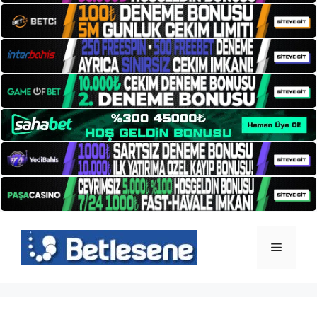
İçeriğe
atla
Menü