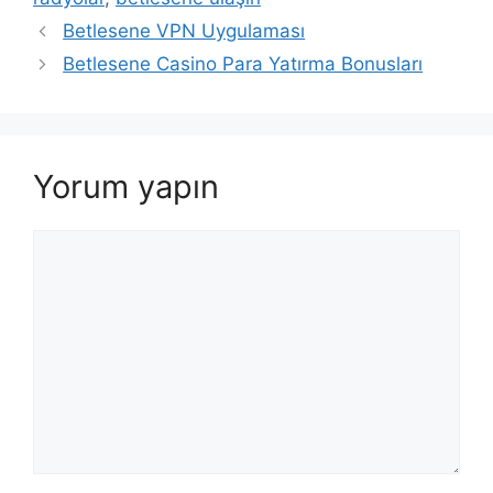
Yazı
Betlesene VPN Uygulaması
dolaşımı
Betlesene Casino Para Yatırma Bonusları
Yorum yapın
Yorum