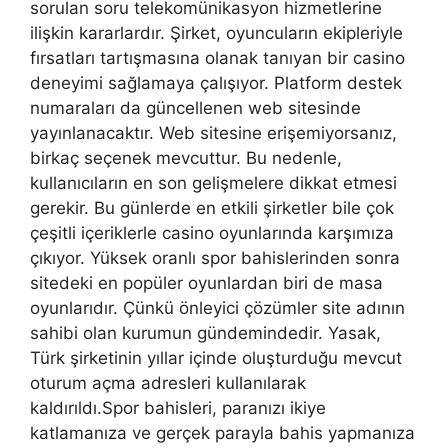
sorulan soru telekomünikasyon hizmetlerine
ilişkin kararlardır. Şirket, oyuncuların ekipleriyle
fırsatları tartışmasına olanak tanıyan bir casino
deneyimi sağlamaya çalışıyor. Platform destek
numaraları da güncellenen web sitesinde
yayınlanacaktır. Web sitesine erişemiyorsanız,
birkaç seçenek mevcuttur. Bu nedenle,
kullanıcıların en son gelişmelere dikkat etmesi
gerekir. Bu günlerde en etkili şirketler bile çok
çeşitli içeriklerle casino oyunlarında karşımıza
çıkıyor. Yüksek oranlı spor bahislerinden sonra
sitedeki en popüler oyunlardan biri de masa
oyunlarıdır. Çünkü önleyici çözümler site adının
sahibi olan kurumun gündemindedir. Yasak,
Türk şirketinin yıllar içinde oluşturduğu mevcut
oturum açma adresleri kullanılarak
kaldırıldı.Spor bahisleri, paranızı ikiye
katlamanıza ve gerçek parayla bahis yapmanıza