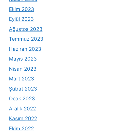
Ekim 2023
Eylül 2023
Ağustos 2023
Temmuz 2023
Haziran 2023
Mayıs 2023
Nisan 2023
Mart 2023
Şubat 2023
Ocak 2023
Aralık 2022
Kasım 2022
Ekim 2022