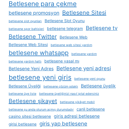
Betlesene para çekme
Betlesene Sitesi
betlesene promosyon
Betlesene Slot Oyunu
betlesene slot oyunları
Betlesene tv
betlesene telegram
betlesene spor bahisleri
Betlesene Twitter
Betlesene Web
Betlesene Web Sitesi
betlesene web sitesi yardım
betlesene whatsapp
betlesene yardım
betlesene yasal mı
betlesene yardım hattı
Betlesene yeni adresi
Betlesene Yeni Adres
betlesene yeni giris
betlesene yeni oyunu
Betlesene üyelik
Betlesene Üyeliği
betlesene çözüm odaklı
betlesene üye liste
betlesene üyeliğinizi nasıl i̇ptal edersiniz
Betlesene şikayet
betlesene şikâyet mobil
canli betlesene
betlesene şu anda oturum açmış durumdadır
giris adresi betlesene
casino sitesi betlesene
giris yap betlesene
girisi betlesene