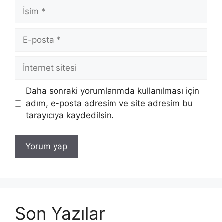
İsim
E-
posta
İnternet
sitesi
Daha sonraki yorumlarımda kullanılması için
adım, e-posta adresim ve site adresim bu
tarayıcıya kaydedilsin.
Son Yazılar