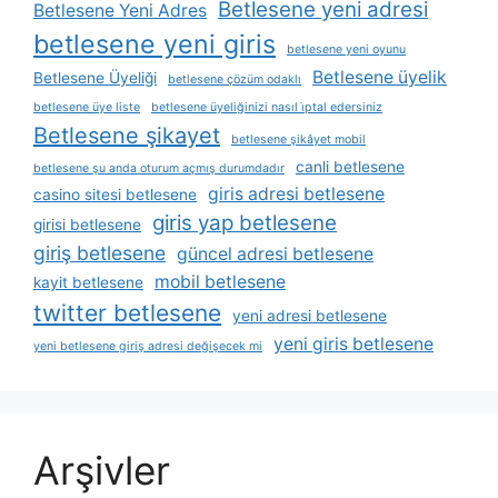
Betlesene yeni adresi
Betlesene Yeni Adres
betlesene yeni giris
betlesene yeni oyunu
Betlesene üyelik
Betlesene Üyeliği
betlesene çözüm odaklı
betlesene üye liste
betlesene üyeliğinizi nasıl i̇ptal edersiniz
Betlesene şikayet
betlesene şikâyet mobil
canli betlesene
betlesene şu anda oturum açmış durumdadır
giris adresi betlesene
casino sitesi betlesene
giris yap betlesene
girisi betlesene
giriş betlesene
güncel adresi betlesene
mobil betlesene
kayit betlesene
twitter betlesene
yeni adresi betlesene
yeni giris betlesene
yeni betlesene giriş adresi değişecek mi
Arşivler