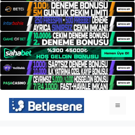
İçeriğe
atla
Menü