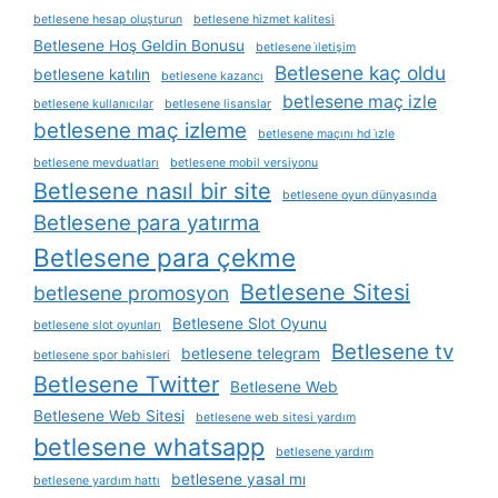
betlesene hesap oluşturun
betlesene hizmet kalitesi
Betlesene Hoş Geldin Bonusu
betlesene i̇letişim
Betlesene kaç oldu
betlesene katılın
betlesene kazancı
betlesene maç izle
betlesene kullanıcılar
betlesene lisanslar
betlesene maç izleme
betlesene maçını hd i̇zle
betlesene mevduatları
betlesene mobil versiyonu
Betlesene nasıl bir site
betlesene oyun dünyasında
Betlesene para yatırma
Betlesene para çekme
Betlesene Sitesi
betlesene promosyon
Betlesene Slot Oyunu
betlesene slot oyunları
Betlesene tv
betlesene telegram
betlesene spor bahisleri
Betlesene Twitter
Betlesene Web
Betlesene Web Sitesi
betlesene web sitesi yardım
betlesene whatsapp
betlesene yardım
betlesene yasal mı
betlesene yardım hattı