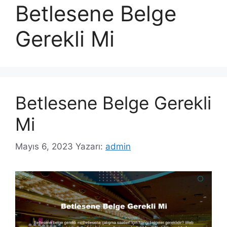
Betlesene Belge
Gerekli Mi
Betlesene Belge Gerekli
Mi
Mayıs 6, 2023
Yazarı:
admin