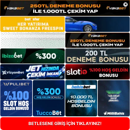
×
BETLESENE GİRİŞ İÇİN TIKLAYINIZ!