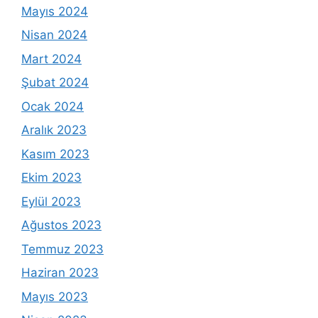
Mayıs 2024
Nisan 2024
Mart 2024
Şubat 2024
Ocak 2024
Aralık 2023
Kasım 2023
Ekim 2023
Eylül 2023
Ağustos 2023
Temmuz 2023
Haziran 2023
Mayıs 2023