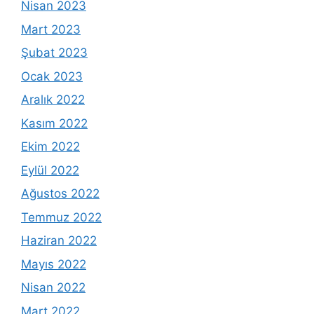
Nisan 2023
Mart 2023
Şubat 2023
Ocak 2023
Aralık 2022
Kasım 2022
Ekim 2022
Eylül 2022
Ağustos 2022
Temmuz 2022
Haziran 2022
Mayıs 2022
Nisan 2022
Mart 2022