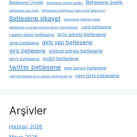
Betlesene üyelik
Betlesene Üyeliği
betlesene çözüm odaklı
betlesene üye liste
betlesene üyeliğinizi nasıl i̇ptal edersiniz
Betlesene şikayet
betlesene şikâyet mobil
canli betlesene
betlesene şu anda oturum açmış durumdadır
giris adresi betlesene
casino sitesi betlesene
giris yap betlesene
girisi betlesene
giriş betlesene
güncel adresi betlesene
mobil betlesene
kayit betlesene
twitter betlesene
yeni adresi betlesene
yeni giris betlesene
yeni betlesene giriş adresi değişecek mi
Arşivler
Haziran 2026
Mayıs 2026