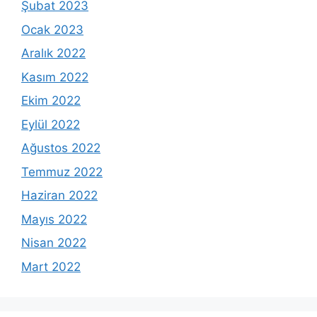
Şubat 2023
Ocak 2023
Aralık 2022
Kasım 2022
Ekim 2022
Eylül 2022
Ağustos 2022
Temmuz 2022
Haziran 2022
Mayıs 2022
Nisan 2022
Mart 2022