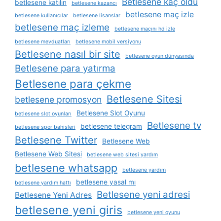
Betlesene kaç oldu
betlesene katılın
betlesene kazancı
betlesene maç izle
betlesene kullanıcılar
betlesene lisanslar
betlesene maç izleme
betlesene maçını hd i̇zle
betlesene mevduatları
betlesene mobil versiyonu
Betlesene nasıl bir site
betlesene oyun dünyasında
Betlesene para yatırma
Betlesene para çekme
Betlesene Sitesi
betlesene promosyon
Betlesene Slot Oyunu
betlesene slot oyunları
Betlesene tv
betlesene telegram
betlesene spor bahisleri
Betlesene Twitter
Betlesene Web
Betlesene Web Sitesi
betlesene web sitesi yardım
betlesene whatsapp
betlesene yardım
betlesene yasal mı
betlesene yardım hattı
Betlesene yeni adresi
Betlesene Yeni Adres
betlesene yeni giris
betlesene yeni oyunu