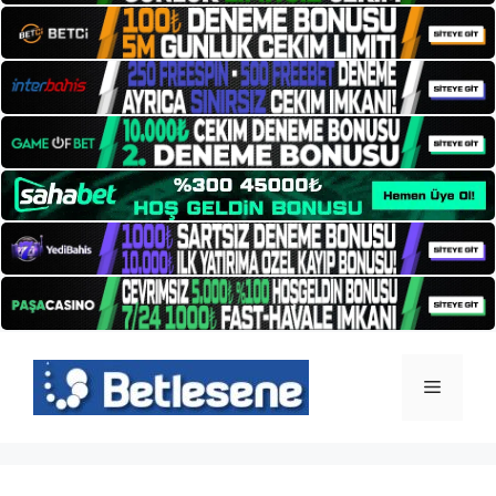
İçeriğe
atla
Menü