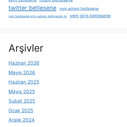
kayit betlesene
twitter betlesene
yeni adresi betlesene
yeni giris betlesene
yeni betlesene giriş adresi değişecek mi
Arşivler
Haziran 2026
Mayıs 2026
Haziran 2025
Mayıs 2025
Şubat 2025
Ocak 2025
Aralık 2024