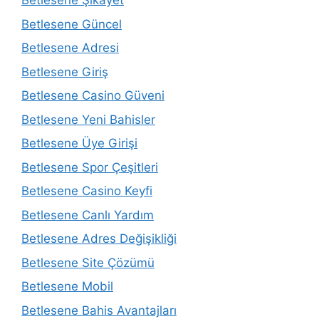
Betlesene Şikayet
Betlesene Güncel
Betlesene Adresi
Betlesene Giriş
Betlesene Casino Güveni
Betlesene Yeni Bahisler
Betlesene Üye Girişi
Betlesene Spor Çeşitleri
Betlesene Casino Keyfi
Betlesene Canlı Yardım
Betlesene Adres Değişikliği
Betlesene Site Çözümü
Betlesene Mobil
Betlesene Bahis Avantajları