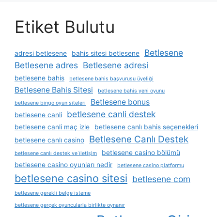
Etiket Bulutu
Betlesene
adresi betlesene
bahis sitesi betlesene
Betlesene adres
Betlesene adresi
betlesene bahis
betlesene bahis başvurusu üyeliği
Betlesene Bahis Sitesi
betlesene bahis yeni oyunu
Betlesene bonus
betlesene bingo oyun siteleri
betlesene canli destek
betlesene canli
betlesene canli maç izle
betlesene canlı bahis seçenekleri
Betlesene Canlı Destek
betlesene canlı casino
betlesene casino bölümü
betlesene canlı destek ve i̇letişim
betlesene casino oyunları nedir
betlesene casino platformu
betlesene casino sitesi
betlesene com
betlesene gerekli belge i̇steme
betlesene gerçek oyuncularla birlikte oynanır