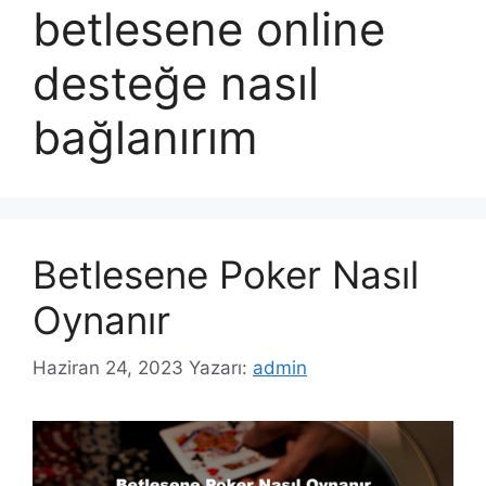
betlesene online
desteğe nasıl
bağlanırım
Betlesene Poker Nasıl
Oynanır
Haziran 24, 2023
Yazarı:
admin