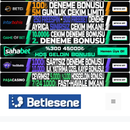
İçeriğe
atla
Menü