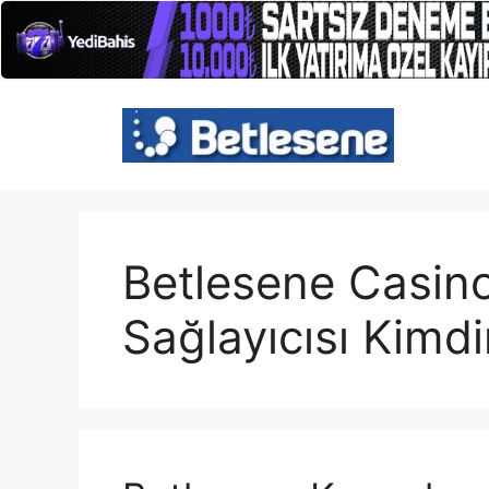
İçeriğe
atla
Betlesene Casin
Sağlayıcısı Kimdi