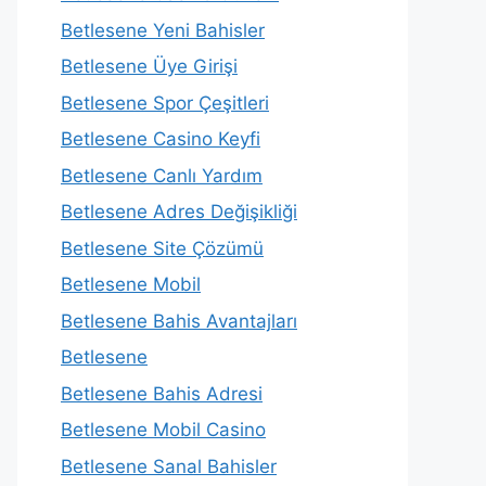
Betlesene Yeni Bahisler
Betlesene Üye Girişi
Betlesene Spor Çeşitleri
Betlesene Casino Keyfi
Betlesene Canlı Yardım
Betlesene Adres Değişikliği
Betlesene Site Çözümü
Betlesene Mobil
Betlesene Bahis Avantajları
Betlesene
Betlesene Bahis Adresi
Betlesene Mobil Casino
Betlesene Sanal Bahisler