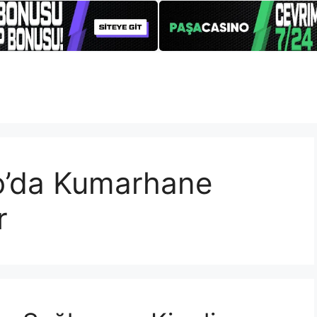
o’da Kumarhane
r