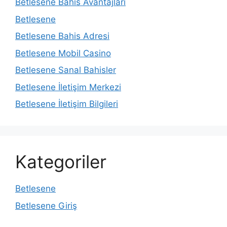
Betlesene Bahis Avantajları
Betlesene
Betlesene Bahis Adresi
Betlesene Mobil Casino
Betlesene Sanal Bahisler
Betlesene İletişim Merkezi
Betlesene İletişim Bilgileri
Kategoriler
Betlesene
Betlesene Giriş