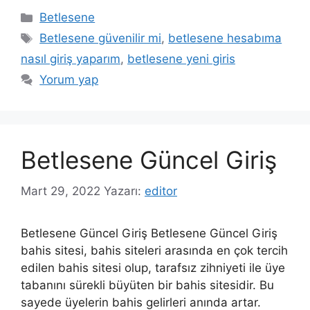
Kategoriler
Betlesene
Etiketler
Betlesene güvenilir mi
,
betlesene hesabıma
nasıl giriş yaparım
,
betlesene yeni giris
Yorum yap
Betlesene Güncel Giriş
Mart 29, 2022
Yazarı:
editor
Betlesene Güncel Giriş Betlesene Güncel Giriş
bahis sitesi, bahis siteleri arasında en çok tercih
edilen bahis sitesi olup, tarafsız zihniyeti ile üye
tabanını sürekli büyüten bir bahis sitesidir. Bu
sayede üyelerin bahis gelirleri anında artar.