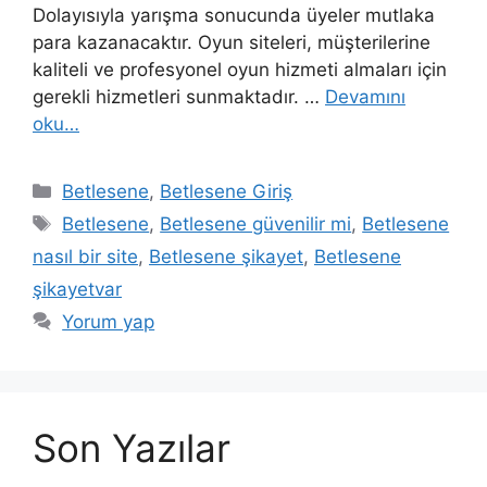
Dolayısıyla yarışma sonucunda üyeler mutlaka
para kazanacaktır. Oyun siteleri, müşterilerine
kaliteli ve profesyonel oyun hizmeti almaları için
gerekli hizmetleri sunmaktadır. …
Devamını
oku…
Kategoriler
Betlesene
,
Betlesene Giriş
Etiketler
Betlesene
,
Betlesene güvenilir mi
,
Betlesene
nasıl bir site
,
Betlesene şikayet
,
Betlesene
şikayetvar
Yorum yap
Son Yazılar