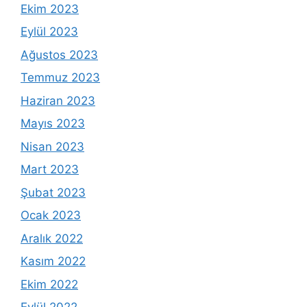
Ekim 2023
Eylül 2023
Ağustos 2023
Temmuz 2023
Haziran 2023
Mayıs 2023
Nisan 2023
Mart 2023
Şubat 2023
Ocak 2023
Aralık 2022
Kasım 2022
Ekim 2022