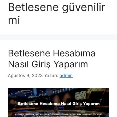
Betlesene güvenilir
mi
Betlesene Hesabıma
Nasıl Giriş Yaparım
Ağustos 9, 2023
Yazarı:
admin