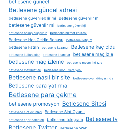
betlesene güncel
Betlesene güncel adresi
betlesene güvenilebilir mi
Betlesene güvenilir mi
betlesene güvenlir mi
betlesene güvenliği
betlesene hesap oluşturun
betlesene hizmet kalitesi
Betlesene Hoş Geldin Bonusu
betlesene i̇letişim
Betlesene kaç oldu
betlesene katılın
betlesene kazancı
betlesene maç izle
betlesene kullanıcılar
betlesene lisanslar
betlesene maç izleme
betlesene maçını hd i̇zle
betlesene mevduatları
betlesene mobil versiyonu
Betlesene nasıl bir site
betlesene oyun dünyasında
Betlesene para yatırma
Betlesene para çekme
Betlesene Sitesi
betlesene promosyon
Betlesene Slot Oyunu
betlesene slot oyunları
Betlesene tv
betlesene telegram
betlesene spor bahisleri
Betlesene Twitter
Betlesene Web