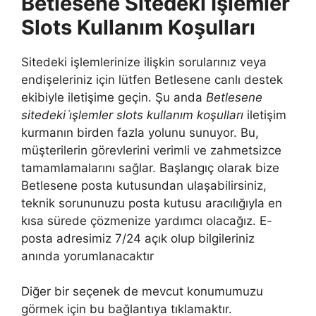
Betlesene Sitedeki İşlemler
Slots Kullanım Koşulları
Sitedeki işlemlerinize ilişkin sorularınız veya
endişeleriniz için lütfen Betlesene canlı destek
ekibiyle iletişime geçin. Şu anda
Betlesene
sitedeki i̇şlemler slots kullanım koşulları
iletişim
kurmanın birden fazla yolunu sunuyor. Bu,
müşterilerin görevlerini verimli ve zahmetsizce
tamamlamalarını sağlar. Başlangıç ​​olarak bize
Betlesene posta kutusundan ulaşabilirsiniz,
teknik sorununuzu posta kutusu aracılığıyla en
kısa sürede çözmenize yardımcı olacağız. E-
posta adresimiz 7/24 açık olup bilgileriniz
anında yorumlanacaktır
Diğer bir seçenek de mevcut konumumuzu
görmek için bu bağlantıya tıklamaktır.