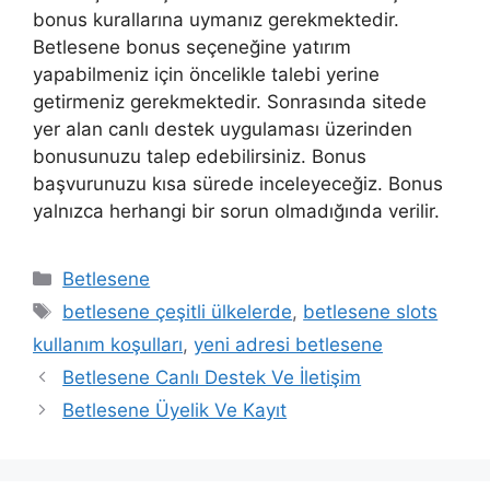
bonus kurallarına uymanız gerekmektedir.
Betlesene bonus seçeneğine yatırım
yapabilmeniz için öncelikle talebi yerine
getirmeniz gerekmektedir. Sonrasında sitede
yer alan canlı destek uygulaması üzerinden
bonusunuzu talep edebilirsiniz. Bonus
başvurunuzu kısa sürede inceleyeceğiz. Bonus
yalnızca herhangi bir sorun olmadığında verilir.
Kategoriler
Betlesene
Etiketler
betlesene çeşitli ülkelerde
,
betlesene slots
kullanım koşulları
,
yeni adresi betlesene
Yazı
Betlesene Canlı Destek Ve İletişim
dolaşımı
Betlesene Üyelik Ve Kayıt