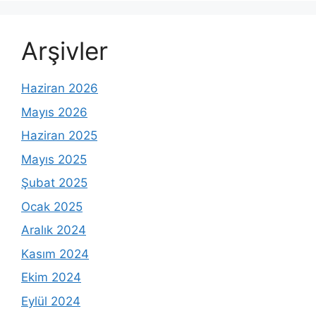
Arşivler
Haziran 2026
Mayıs 2026
Haziran 2025
Mayıs 2025
Şubat 2025
Ocak 2025
Aralık 2024
Kasım 2024
Ekim 2024
Eylül 2024