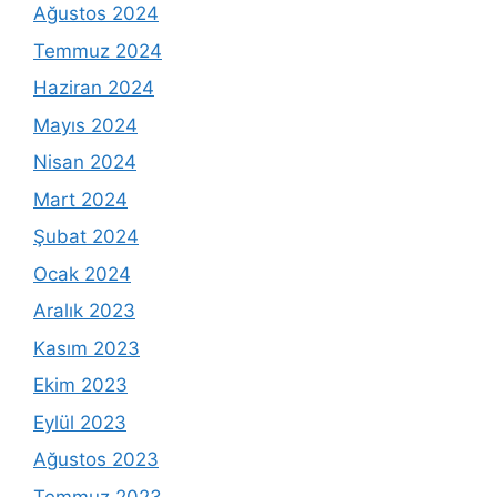
Ağustos 2024
Temmuz 2024
Haziran 2024
Mayıs 2024
Nisan 2024
Mart 2024
Şubat 2024
Ocak 2024
Aralık 2023
Kasım 2023
Ekim 2023
Eylül 2023
Ağustos 2023
Temmuz 2023