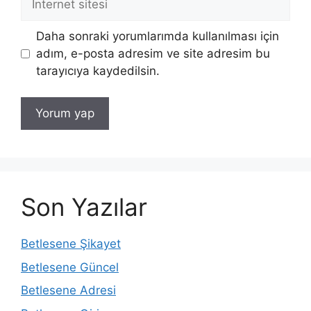
sitesi
Daha sonraki yorumlarımda kullanılması için
adım, e-posta adresim ve site adresim bu
tarayıcıya kaydedilsin.
Son Yazılar
Betlesene Şikayet
Betlesene Güncel
Betlesene Adresi