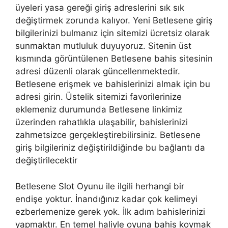
üyeleri yasa gereği giriş adreslerini sık sık
değiştirmek zorunda kalıyor. Yeni Betlesene giriş
bilgilerinizi bulmanız için sitemizi ücretsiz olarak
sunmaktan mutluluk duyuyoruz. Sitenin üst
kısmında görüntülenen Betlesene bahis sitesinin
adresi düzenli olarak güncellenmektedir.
Betlesene erişmek ve bahislerinizi almak için bu
adresi girin. Üstelik sitemizi favorilerinize
eklemeniz durumunda Betlesene linkimiz
üzerinden rahatlıkla ulaşabilir, bahislerinizi
zahmetsizce gerçekleştirebilirsiniz. Betlesene
giriş bilgileriniz değiştirildiğinde bu bağlantı da
değiştirilecektir
Betlesene Slot Oyunu ile ilgili herhangi bir
endişe yoktur. İnandığınız kadar çok kelimeyi
ezberlemenize gerek yok. İlk adım bahislerinizi
yapmaktır. En temel haliyle oyuna bahis koymak