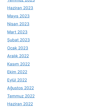
Haziran 2023
Mayıs 2023
Nisan 2023
Mart 2023
Şubat 2023
Ocak 2023
Aralık 2022
Kasım 2022
Ekim 2022
Eylül 2022
Ağustos 2022
Temmuz 2022
Haziran 2022