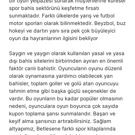
bir oyun yelpazesi sunarak müşterilerine küresel
spor bahis sektörünü keşfetme fırsatı
sunmaktadır. Farklı ülkelerde yarış ve futbol
motor sporları olarak bilinmektedir. Beyzbol, buz
hokeyi ve dartın yanı sıra pek çok büyüleyici
oyun da hayranlarının ilgisini bekliyor
Saygın ve yaygın olarak kullanılan yasal ve yasa
dışı bahis sitelerini birbirinden ayıran en önemli
faktör canlı bahistir. Oyuncuların oyunu düzenli
olarak oynamasına yardımcı olabilecek yan
bahisler, toplam goller ve golü atan oyuncuyu
tahmin etme gibi başka güçlü seçenekler de
vardır. Bu oyunların bu kadar popüler olmasının
nedeni, oyunculara oyun boyunca çok sayıda
kupon toplama şansı sunmalarıdır. Başarı ve
keyif alma şansınızı artırabilirsiniz. Sağlam
altyapımız, Betlesene farklı spor kitaplarında