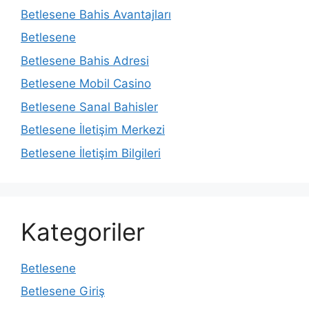
Betlesene Bahis Avantajları
Betlesene
Betlesene Bahis Adresi
Betlesene Mobil Casino
Betlesene Sanal Bahisler
Betlesene İletişim Merkezi
Betlesene İletişim Bilgileri
Kategoriler
Betlesene
Betlesene Giriş