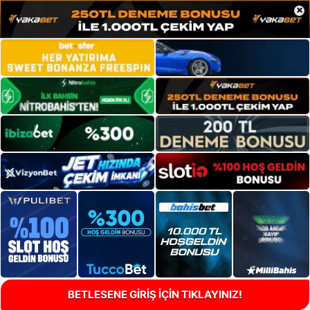
×
BETLESENE GİRİŞ İÇİN TIKLAYINIZ!