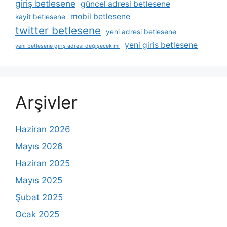
giriş betlesene
güncel adresi betlesene
mobil betlesene
kayit betlesene
twitter betlesene
yeni adresi betlesene
yeni giris betlesene
yeni betlesene giriş adresi değişecek mi
Arşivler
Haziran 2026
Mayıs 2026
Haziran 2025
Mayıs 2025
Şubat 2025
Ocak 2025