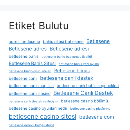
Etiket Bulutu
Betlesene
adresi betlesene
bahis sitesi betlesene
Betlesene adres
Betlesene adresi
betlesene bahis
betlesene bahis başvurusu üyeliği
Betlesene Bahis Sitesi
betlesene bahis yeni oyunu
Betlesene bonus
betlesene bingo oyun siteleri
betlesene canli destek
betlesene canli
betlesene canli maç izle
betlesene canlı bahis seçenekleri
Betlesene Canlı Destek
betlesene canlı casino
betlesene casino bölümü
betlesene canlı destek ve i̇letişim
betlesene casino oyunları nedir
betlesene casino platformu
betlesene casino sitesi
betlesene com
betlesene gerekli belge i̇steme