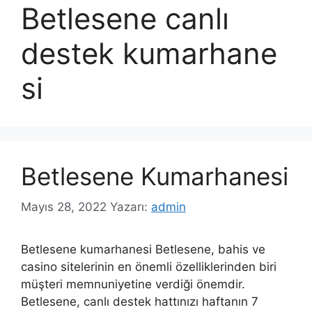
Betlesene canlı
destek kumarhane
si
Betlesene Kumarhanesi
Mayıs 28, 2022
Yazarı:
admin
Betlesene kumarhanesi Betlesene, bahis ve
casino sitelerinin en önemli özelliklerinden biri
müşteri memnuniyetine verdiği önemdir.
Betlesene, canlı destek hattınızı haftanın 7