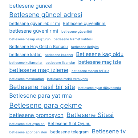
betlesene güncel
Betlesene güncel adresi
betlesene güvenilebilir mi
Betlesene güvenilir mi
betlesene güvenlir mi
betlesene güvenliği
betlesene hesap oluşturun
betlesene hizmet kalitesi
Betlesene Hoş Geldin Bonusu
betlesene i̇letişim
Betlesene kaç oldu
betlesene katılın
betlesene kazancı
betlesene maç izle
betlesene kullanıcılar
betlesene lisanslar
betlesene maç izleme
betlesene maçını hd i̇zle
betlesene mevduatları
betlesene mobil versiyonu
Betlesene nasıl bir site
betlesene oyun dünyasında
Betlesene para yatırma
Betlesene para çekme
Betlesene Sitesi
betlesene promosyon
Betlesene Slot Oyunu
betlesene slot oyunları
Betlesene tv
betlesene telegram
betlesene spor bahisleri