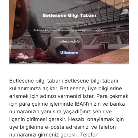
Betlesene bilgi tabanı Betlesene bilgi tabanı
kullanımınıza açıktır. Betlesene, üye bilgilerine
erişmek için adınızı vermenizi ister. Para çekmek
için para çekme işleminde IBAN’ınızın ve banka
numaranızın yanı sıra yaşadığınız şehir ve
ilçenin girilmesi gerekir. Hesabı onaylamak için
üye bilgilerine e-posta adresinizi ve telefon
numaranızı girmeniz gerekir. Telefon