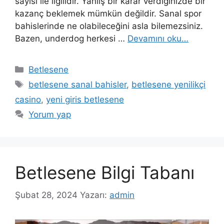
sayısı ile ilgilidir. Yanlış bir karar verdiğinizde bir
kazanç beklemek mümkün değildir. Sanal spor
bahislerinde ne olabileceğini asla bilemezsiniz.
Bazen, underdog herkesi …
Devamını oku…
Kategoriler
Betlesene
Etiketler
betlesene sanal bahisler
,
betlesene yenilikçi
casino
,
yeni giris betlesene
Yorum yap
Betlesene Bilgi Tabanı
Şubat 28, 2024
Yazarı:
admin