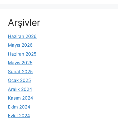
Arşivler
Haziran 2026
Mayıs 2026
Haziran 2025
Mayıs 2025
Şubat 2025
Ocak 2025
Aralık 2024
Kasım 2024
Ekim 2024
Eylül 2024