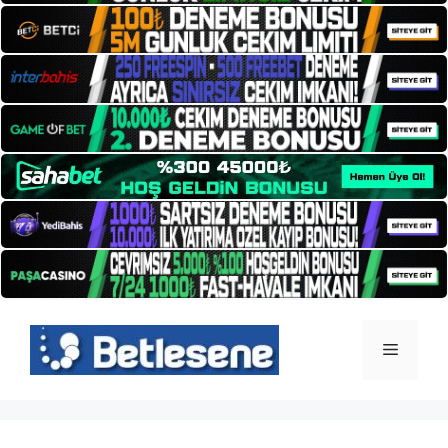
İçeriğe
atla
Menü