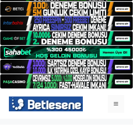
İçeriğe
atla
Menü