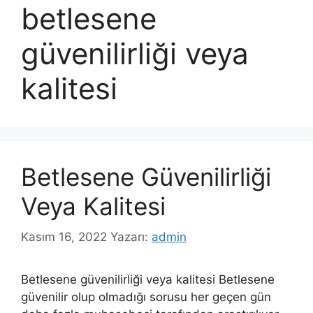
betlesene
güvenilirliği veya
kalitesi
Betlesene Güvenilirliği
Veya Kalitesi
Kasım 16, 2022
Yazarı:
admin
Betlesene güvenilirliği veya kalitesi Betlesene
güvenilir olup olmadığı sorusu her geçen gün