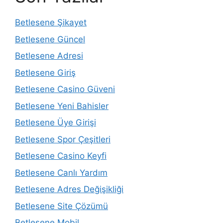
Betlesene Şikayet
Betlesene Güncel
Betlesene Adresi
Betlesene Giriş
Betlesene Casino Güveni
Betlesene Yeni Bahisler
Betlesene Üye Girişi
Betlesene Spor Çeşitleri
Betlesene Casino Keyfi
Betlesene Canlı Yardım
Betlesene Adres Değişikliği
Betlesene Site Çözümü
Betlesene Mobil