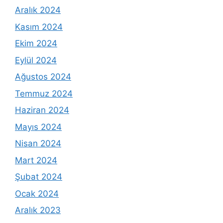
Aralık 2024
Kasım 2024
Ekim 2024
Eylül 2024
Ağustos 2024
Temmuz 2024
Haziran 2024
Mayıs 2024
Nisan 2024
Mart 2024
Şubat 2024
Ocak 2024
Aralık 2023