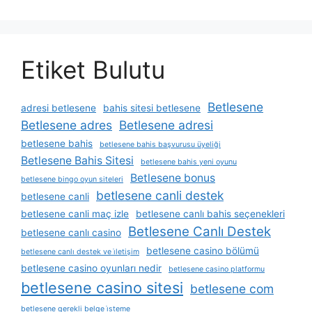
Etiket Bulutu
Betlesene
adresi betlesene
bahis sitesi betlesene
Betlesene adres
Betlesene adresi
betlesene bahis
betlesene bahis başvurusu üyeliği
Betlesene Bahis Sitesi
betlesene bahis yeni oyunu
Betlesene bonus
betlesene bingo oyun siteleri
betlesene canli destek
betlesene canli
betlesene canli maç izle
betlesene canlı bahis seçenekleri
Betlesene Canlı Destek
betlesene canlı casino
betlesene casino bölümü
betlesene canlı destek ve i̇letişim
betlesene casino oyunları nedir
betlesene casino platformu
betlesene casino sitesi
betlesene com
betlesene gerekli belge i̇steme