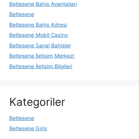
Betlesene Bahis Avantajları
Betlesene
Betlesene Bahis Adresi
Betlesene Mobil Casino
Betlesene Sanal Bahisler
Betlesene İletişim Merkezi
Betlesene İletişim Bilgileri
Kategoriler
Betlesene
Betlesene Giriş