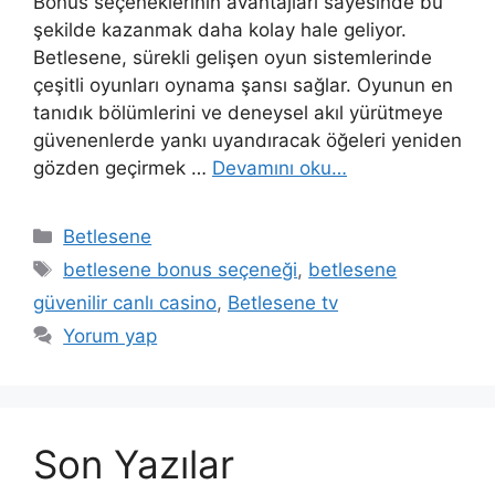
Bonus seçeneklerinin avantajları sayesinde bu
şekilde kazanmak daha kolay hale geliyor.
Betlesene, sürekli gelişen oyun sistemlerinde
çeşitli oyunları oynama şansı sağlar. Oyunun en
tanıdık bölümlerini ve deneysel akıl yürütmeye
güvenenlerde yankı uyandıracak öğeleri yeniden
gözden geçirmek …
Devamını oku…
Kategoriler
Betlesene
Etiketler
betlesene bonus seçeneği
,
betlesene
güvenilir canlı casino
,
Betlesene tv
Yorum yap
Son Yazılar