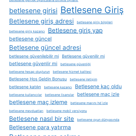
betlesene gerçek oyuncularla birlikte oynanır
Betlesene Giriş
betlesene girisi
Betlesene giriş adresi
betlesene giriş bilgileri
Betlesene giriş yap
betlesene giriş kazancı
betlesene güncel
Betlesene güncel adresi
betlesene güvenilebilir mi
Betlesene güvenilir mi
betlesene güvenlir mi
betlesene güvenliği
betlesene hesap oluşturun
betlesene hizmet kalitesi
Betlesene Hoş Geldin Bonusu
betlesene i̇letişim
Betlesene kaç oldu
betlesene katılın
betlesene kazancı
betlesene maç izle
betlesene kullanıcılar
betlesene lisanslar
betlesene maç izleme
betlesene maçını hd i̇zle
betlesene mevduatları
betlesene mobil versiyonu
Betlesene nasıl bir site
betlesene oyun dünyasında
Betlesene para yatırma