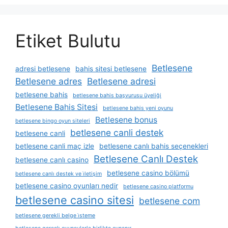
Etiket Bulutu
Betlesene
adresi betlesene
bahis sitesi betlesene
Betlesene adres
Betlesene adresi
betlesene bahis
betlesene bahis başvurusu üyeliği
Betlesene Bahis Sitesi
betlesene bahis yeni oyunu
Betlesene bonus
betlesene bingo oyun siteleri
betlesene canli destek
betlesene canli
betlesene canli maç izle
betlesene canlı bahis seçenekleri
Betlesene Canlı Destek
betlesene canlı casino
betlesene casino bölümü
betlesene canlı destek ve i̇letişim
betlesene casino oyunları nedir
betlesene casino platformu
betlesene casino sitesi
betlesene com
betlesene gerekli belge i̇steme