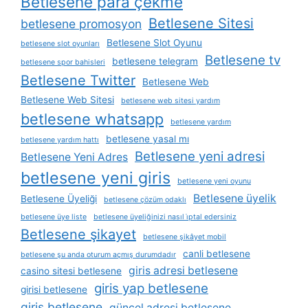
Betlesene para çekme
Betlesene Sitesi
betlesene promosyon
Betlesene Slot Oyunu
betlesene slot oyunları
Betlesene tv
betlesene telegram
betlesene spor bahisleri
Betlesene Twitter
Betlesene Web
Betlesene Web Sitesi
betlesene web sitesi yardım
betlesene whatsapp
betlesene yardım
betlesene yasal mı
betlesene yardım hattı
Betlesene yeni adresi
Betlesene Yeni Adres
betlesene yeni giris
betlesene yeni oyunu
Betlesene üyelik
Betlesene Üyeliği
betlesene çözüm odaklı
betlesene üye liste
betlesene üyeliğinizi nasıl i̇ptal edersiniz
Betlesene şikayet
betlesene şikâyet mobil
canli betlesene
betlesene şu anda oturum açmış durumdadır
giris adresi betlesene
casino sitesi betlesene
giris yap betlesene
girisi betlesene
giriş betlesene
güncel adresi betlesene