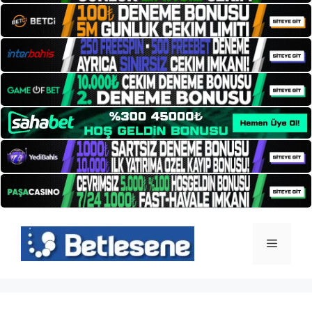
İçeriğe
atla
Menü