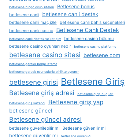
Betlesene bonus
betlesene bingo oyun siteleri
betlesene canli destek
betlesene canli
betlesene canli maç izle
betlesene canlı bahis seçenekleri
Betlesene Canlı Destek
betlesene canlı casino
betlesene casino bölümü
betlesene canlı destek ve i̇letişim
betlesene casino oyunları nedir
betlesene casino platformu
betlesene casino sitesi
betlesene com
betlesene gerekli belge i̇steme
betlesene gerçek oyuncularla birlikte oynanır
Betlesene Giriş
betlesene girisi
Betlesene giriş adresi
betlesene giriş bilgileri
Betlesene giriş yap
betlesene giriş kazancı
betlesene güncel
Betlesene güncel adresi
betlesene güvenilebilir mi
Betlesene güvenilir mi
betlesene güvenlir mi
betlesene güvenliği