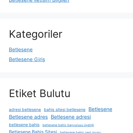
Kategoriler
Betlesene
Betlesene Giriş
Etiket Bulutu
Betlesene
adresi betlesene
bahis sitesi betlesene
Betlesene adres
Betlesene adresi
betlesene bahis
betlesene bahis başvurusu üyeliği
Betlesene Bahis Sitesi
betlesene bahis yeni oyunu