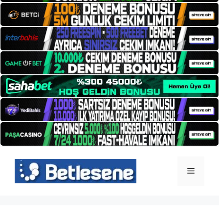
İçeriğe
atla
Menü