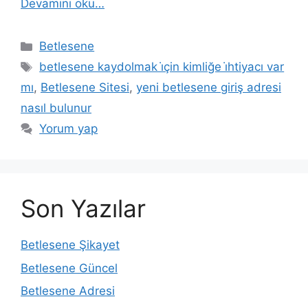
Devamını oku…
Kategoriler
Betlesene
Etiketler
betlesene kaydolmak i̇çin kimliğe i̇htiyacı var
mı
,
Betlesene Sitesi
,
yeni betlesene giriş adresi
nasıl bulunur
Yorum yap
Son Yazılar
Betlesene Şikayet
Betlesene Güncel
Betlesene Adresi