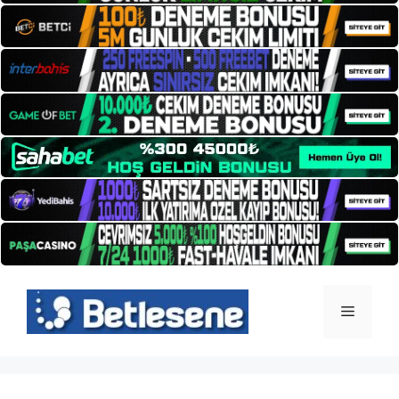
İçeriğe
atla
Menü