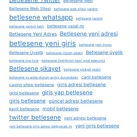
Betlesene Twitter
Betlesene Web
Betlesene Web Sitesi
betlesene web sitesi yardım
betlesene whatsapp
betlesene yardım
betlesene yasal mı
betlesene yardım hattı
Betlesene yeni adresi
Betlesene Yeni Adres
betlesene yeni giris
betlesene yeni oyunu
Betlesene üyelik
Betlesene Üyeliği
betlesene çözüm odaklı
betlesene üye liste
betlesene üyeliğinizi nasıl i̇ptal edersiniz
Betlesene şikayet
betlesene şikâyet mobil
canli betlesene
betlesene şu anda oturum açmış durumdadır
giris adresi betlesene
casino sitesi betlesene
giris yap betlesene
girisi betlesene
giriş betlesene
güncel adresi betlesene
mobil betlesene
kayit betlesene
twitter betlesene
yeni adresi betlesene
yeni giris betlesene
yeni betlesene giriş adresi değişecek mi