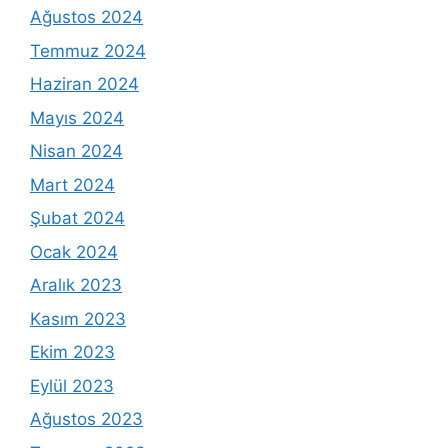
Ağustos 2024
Temmuz 2024
Haziran 2024
Mayıs 2024
Nisan 2024
Mart 2024
Şubat 2024
Ocak 2024
Aralık 2023
Kasım 2023
Ekim 2023
Eylül 2023
Ağustos 2023