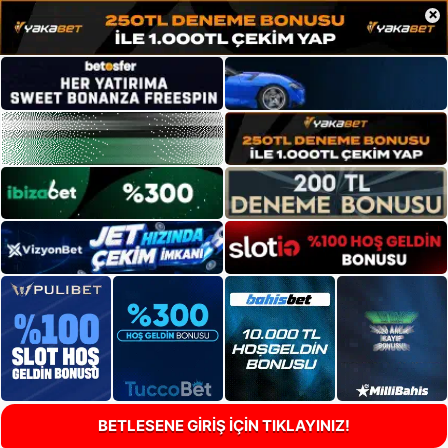
×
BETLESENE GİRİŞ İÇİN TIKLAYINIZ!