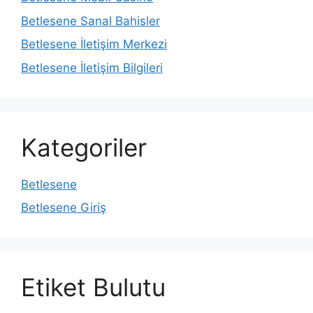
Betlesene Sanal Bahisler
Betlesene İletişim Merkezi
Betlesene İletişim Bilgileri
Kategoriler
Betlesene
Betlesene Giriş
Etiket Bulutu