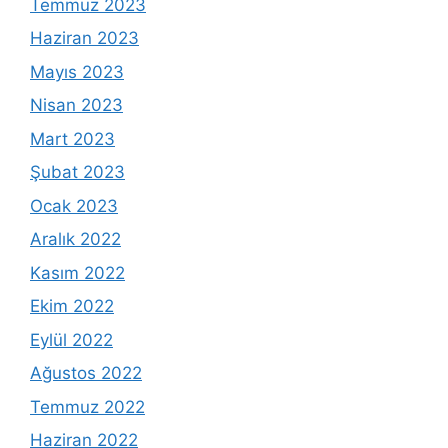
Temmuz 2023
Haziran 2023
Mayıs 2023
Nisan 2023
Mart 2023
Şubat 2023
Ocak 2023
Aralık 2022
Kasım 2022
Ekim 2022
Eylül 2022
Ağustos 2022
Temmuz 2022
Haziran 2022