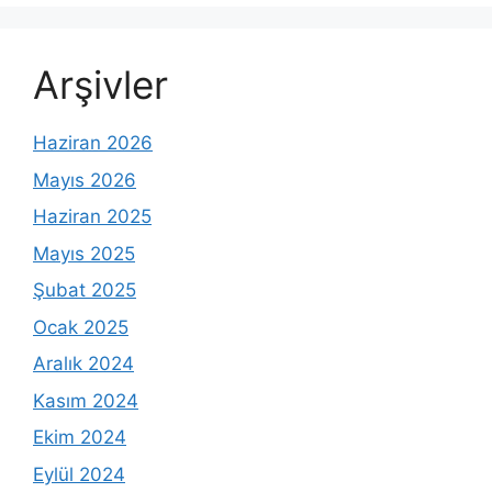
Arşivler
Haziran 2026
Mayıs 2026
Haziran 2025
Mayıs 2025
Şubat 2025
Ocak 2025
Aralık 2024
Kasım 2024
Ekim 2024
Eylül 2024