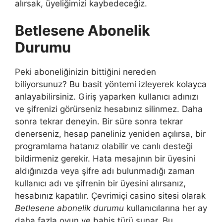
alırsak, üyeliğimizi kaybedeceğiz.
Betlesene Abonelik
Durumu
Peki aboneliğinizin bittiğini nereden
biliyorsunuz? Bu basit yöntemi izleyerek kolayca
anlayabilirsiniz. Giriş yaparken kullanıcı adınızı
ve şifrenizi görürseniz hesabınız silinmez. Daha
sonra tekrar deneyin. Bir süre sonra tekrar
denerseniz, hesap paneliniz yeniden açılırsa, bir
programlama hatanız olabilir ve canlı desteği
bildirmeniz gerekir. Hata mesajının bir üyesini
aldığınızda veya şifre adı bulunmadığı zaman
kullanıcı adı ve şifrenin bir üyesini alırsanız,
hesabınız kapatılır. Çevrimiçi casino sitesi olarak
Betlesene abonelik durumu
kullanıcılarına her ay
daha fazla oyun ve bahis türü sunar. Bu