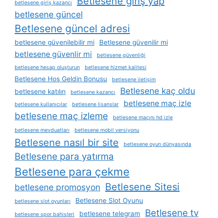
Betlesene giriş yap
betlesene giriş kazancı
betlesene güncel
Betlesene güncel adresi
betlesene güvenilebilir mi
Betlesene güvenilir mi
betlesene güvenlir mi
betlesene güvenliği
betlesene hesap oluşturun
betlesene hizmet kalitesi
Betlesene Hoş Geldin Bonusu
betlesene i̇letişim
Betlesene kaç oldu
betlesene katılın
betlesene kazancı
betlesene maç izle
betlesene kullanıcılar
betlesene lisanslar
betlesene maç izleme
betlesene maçını hd i̇zle
betlesene mevduatları
betlesene mobil versiyonu
Betlesene nasıl bir site
betlesene oyun dünyasında
Betlesene para yatırma
Betlesene para çekme
Betlesene Sitesi
betlesene promosyon
Betlesene Slot Oyunu
betlesene slot oyunları
Betlesene tv
betlesene telegram
betlesene spor bahisleri