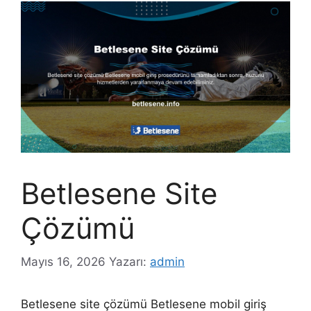
Betlesene Site
Çözümü
Mayıs 16, 2026
Yazarı:
admin
Betlesene site çözümü Betlesene mobil giriş