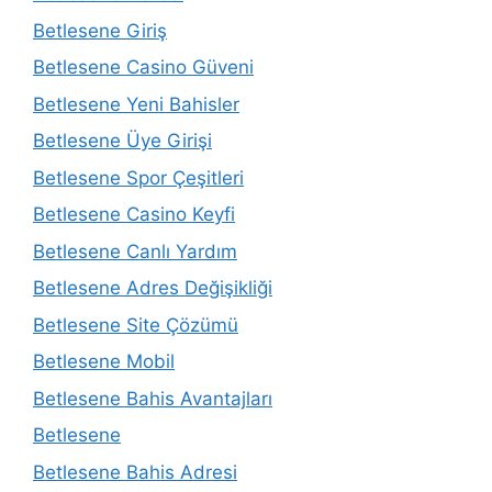
Betlesene Giriş
Betlesene Casino Güveni
Betlesene Yeni Bahisler
Betlesene Üye Girişi
Betlesene Spor Çeşitleri
Betlesene Casino Keyfi
Betlesene Canlı Yardım
Betlesene Adres Değişikliği
Betlesene Site Çözümü
Betlesene Mobil
Betlesene Bahis Avantajları
Betlesene
Betlesene Bahis Adresi