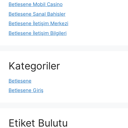
Betlesene Mobil Casino
Betlesene Sanal Bahisler
Betlesene İletişim Merkezi
Betlesene İletişim Bilgileri
Kategoriler
Betlesene
Betlesene Giriş
Etiket Bulutu