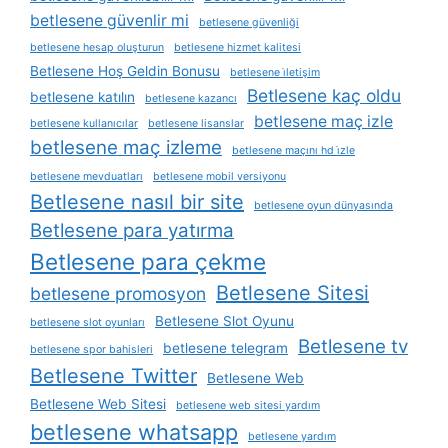
betlesene güvenlir mi
betlesene güvenliği
betlesene hesap oluşturun
betlesene hizmet kalitesi
Betlesene Hoş Geldin Bonusu
betlesene i̇letişim
Betlesene kaç oldu
betlesene katılın
betlesene kazancı
betlesene maç izle
betlesene kullanıcılar
betlesene lisanslar
betlesene maç izleme
betlesene maçını hd i̇zle
betlesene mevduatları
betlesene mobil versiyonu
Betlesene nasıl bir site
betlesene oyun dünyasında
Betlesene para yatırma
Betlesene para çekme
Betlesene Sitesi
betlesene promosyon
Betlesene Slot Oyunu
betlesene slot oyunları
Betlesene tv
betlesene telegram
betlesene spor bahisleri
Betlesene Twitter
Betlesene Web
Betlesene Web Sitesi
betlesene web sitesi yardım
betlesene whatsapp
betlesene yardım