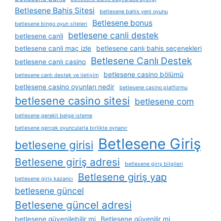
Betlesene Bahis Sitesi
betlesene bahis yeni oyunu
Betlesene bonus
betlesene bingo oyun siteleri
betlesene canli destek
betlesene canli
betlesene canli maç izle
betlesene canlı bahis seçenekleri
Betlesene Canlı Destek
betlesene canlı casino
betlesene casino bölümü
betlesene canlı destek ve i̇letişim
betlesene casino oyunları nedir
betlesene casino platformu
betlesene casino sitesi
betlesene com
betlesene gerekli belge i̇steme
betlesene gerçek oyuncularla birlikte oynanır
Betlesene Giriş
betlesene girisi
Betlesene giriş adresi
betlesene giriş bilgileri
Betlesene giriş yap
betlesene giriş kazancı
betlesene güncel
Betlesene güncel adresi
betlesene güvenilebilir mi
Betlesene güvenilir mi