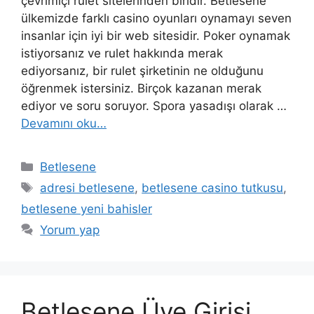
çevrimiçi rulet sitelerinden biridir. Betlesene
ülkemizde farklı casino oyunları oynamayı seven
insanlar için iyi bir web sitesidir. Poker oynamak
istiyorsanız ve rulet hakkında merak
ediyorsanız, bir rulet şirketinin ne olduğunu
öğrenmek istersiniz. Birçok kazanan merak
ediyor ve soru soruyor. Spora yasadışı olarak …
Devamını oku…
Kategoriler
Betlesene
Etiketler
adresi betlesene
,
betlesene casino tutkusu
,
betlesene yeni bahisler
Yorum yap
Betlesene Üye Girişi