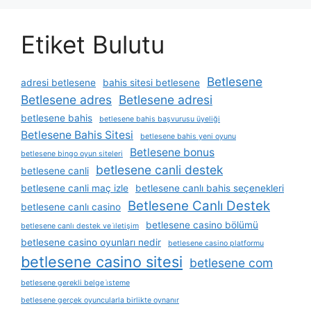
Etiket Bulutu
Betlesene
adresi betlesene
bahis sitesi betlesene
Betlesene adres
Betlesene adresi
betlesene bahis
betlesene bahis başvurusu üyeliği
Betlesene Bahis Sitesi
betlesene bahis yeni oyunu
Betlesene bonus
betlesene bingo oyun siteleri
betlesene canli destek
betlesene canli
betlesene canli maç izle
betlesene canlı bahis seçenekleri
Betlesene Canlı Destek
betlesene canlı casino
betlesene casino bölümü
betlesene canlı destek ve i̇letişim
betlesene casino oyunları nedir
betlesene casino platformu
betlesene casino sitesi
betlesene com
betlesene gerekli belge i̇steme
betlesene gerçek oyuncularla birlikte oynanır