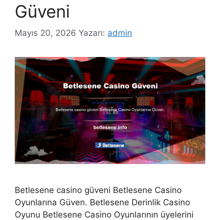
Güveni
Mayıs 20, 2026
Yazarı:
admin
Betlesene casino güveni Betlesene Casino
Oyunlarına Güven. Betlesene Derinlik Casino
Oyunu Betlesene Casino Oyunlarının üyelerini