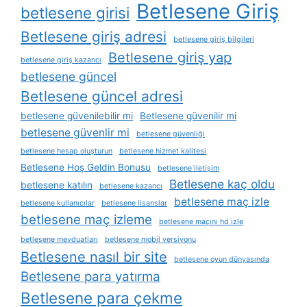
Betlesene Giriş
betlesene girisi
Betlesene giriş adresi
betlesene giriş bilgileri
Betlesene giriş yap
betlesene giriş kazancı
betlesene güncel
Betlesene güncel adresi
betlesene güvenilebilir mi
Betlesene güvenilir mi
betlesene güvenlir mi
betlesene güvenliği
betlesene hesap oluşturun
betlesene hizmet kalitesi
Betlesene Hoş Geldin Bonusu
betlesene i̇letişim
Betlesene kaç oldu
betlesene katılın
betlesene kazancı
betlesene maç izle
betlesene kullanıcılar
betlesene lisanslar
betlesene maç izleme
betlesene maçını hd i̇zle
betlesene mevduatları
betlesene mobil versiyonu
Betlesene nasıl bir site
betlesene oyun dünyasında
Betlesene para yatırma
Betlesene para çekme