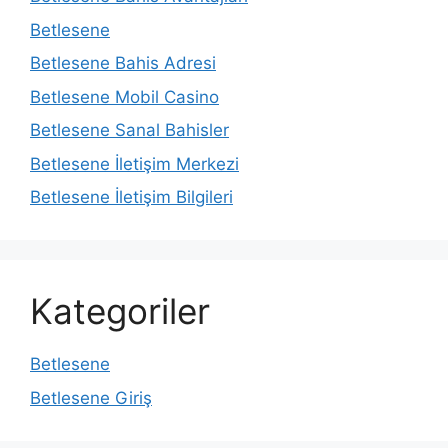
Betlesene
Betlesene Bahis Adresi
Betlesene Mobil Casino
Betlesene Sanal Bahisler
Betlesene İletişim Merkezi
Betlesene İletişim Bilgileri
Kategoriler
Betlesene
Betlesene Giriş