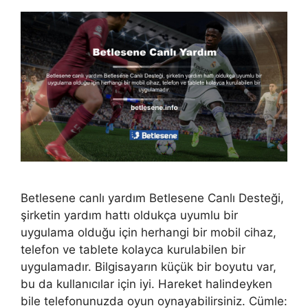
Betlesene canlı yardım Betlesene Canlı Desteği,
şirketin yardım hattı oldukça uyumlu bir
uygulama olduğu için herhangi bir mobil cihaz,
telefon ve tablete kolayca kurulabilen bir
uygulamadır. Bilgisayarın küçük bir boyutu var,
bu da kullanıcılar için iyi. Hareket halindeyken
bile telefonunuzda oyun oynayabilirsiniz. Cümle: