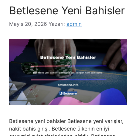
Betlesene Yeni Bahisler
Mayıs 20, 2026
Yazarı:
admin
Betlesene yeni bahisler Betlesene yeni varışlar,
nakit bahis girişi. Betlesene ülkenin en iyi