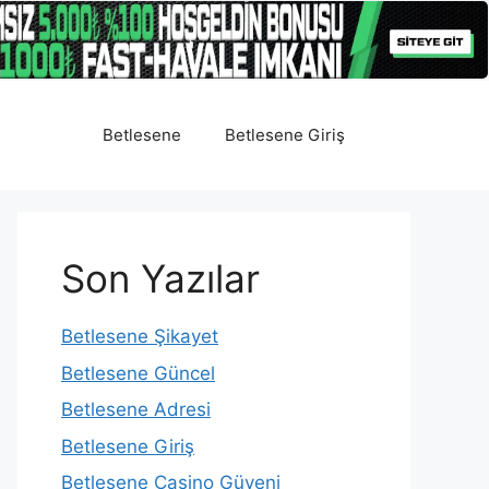
Betlesene
Betlesene Giriş
Son Yazılar
Betlesene Şikayet
Betlesene Güncel
Betlesene Adresi
Betlesene Giriş
Betlesene Casino Güveni