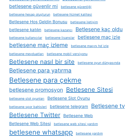
betlesene güvenlir mi
betlesene güvenliği
betlesene hesap oluşturun
betlesene hizmet kalitesi
Betlesene Hoş Geldin Bonusu
betlesene i̇letişim
Betlesene kaç oldu
betlesene katılın
betlesene kazancı
betlesene maç izle
betlesene kullanıcılar
betlesene lisanslar
betlesene maç izleme
betlesene maçını hd i̇zle
betlesene mevduatları
betlesene mobil versiyonu
Betlesene nasıl bir site
betlesene oyun dünyasında
Betlesene para yatırma
Betlesene para çekme
Betlesene Sitesi
betlesene promosyon
Betlesene Slot Oyunu
betlesene slot oyunları
Betlesene tv
betlesene telegram
betlesene spor bahisleri
Betlesene Twitter
Betlesene Web
Betlesene Web Sitesi
betlesene web sitesi yardım
betlesene whatsapp
betlesene yardım