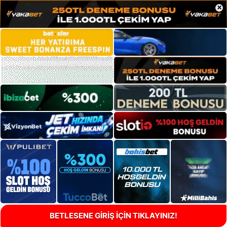
×
BETLESENE GİRİŞ İÇİN TIKLAYINIZ!