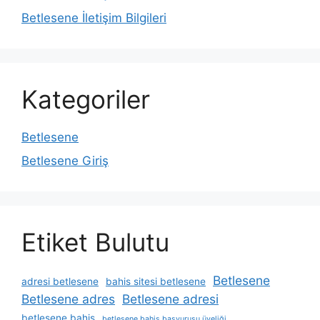
Betlesene İletişim Bilgileri
Kategoriler
Betlesene
Betlesene Giriş
Etiket Bulutu
Betlesene
adresi betlesene
bahis sitesi betlesene
Betlesene adres
Betlesene adresi
betlesene bahis
betlesene bahis başvurusu üyeliği