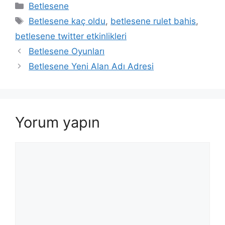
Kategoriler
Betlesene
Etiketler
Betlesene kaç oldu
,
betlesene rulet bahis
,
betlesene twitter etkinlikleri
Yazı
Betlesene Oyunları
dolaşımı
Betlesene Yeni Alan Adı Adresi
Yorum yapın
Yorum