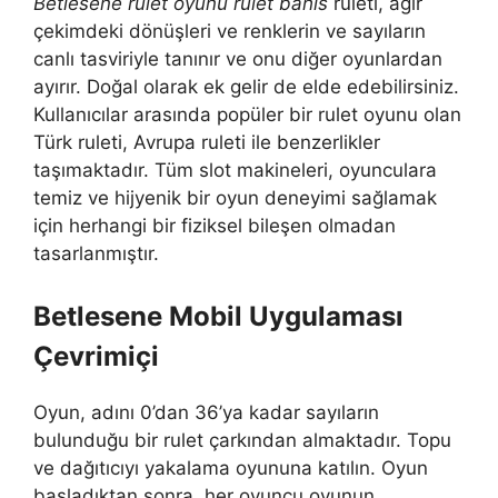
Betlesene rulet oyunu rulet bahis
ruleti, ağır
çekimdeki dönüşleri ve renklerin ve sayıların
canlı tasviriyle tanınır ve onu diğer oyunlardan
ayırır. Doğal olarak ek gelir de elde edebilirsiniz.
Kullanıcılar arasında popüler bir rulet oyunu olan
Türk ruleti, Avrupa ruleti ile benzerlikler
taşımaktadır. Tüm slot makineleri, oyunculara
temiz ve hijyenik bir oyun deneyimi sağlamak
için herhangi bir fiziksel bileşen olmadan
tasarlanmıştır.
Betlesene Mobil Uygulaması
Çevrimiçi
Oyun, adını 0’dan 36’ya kadar sayıların
bulunduğu bir rulet çarkından almaktadır. Topu
ve dağıtıcıyı yakalama oyununa katılın. Oyun
başladıktan sonra, her oyuncu oyunun