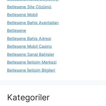
Betlesene Site Çözümü
Betlesene Mobil
Betlesene Bahis Avantajları
Betlesene
Betlesene Bahis Adresi
Betlesene Mobil Casino
Betlesene Sanal Bahisler
Betlesene İletişim Merkezi
Betlesene İletişim Bilgileri
Kategoriler