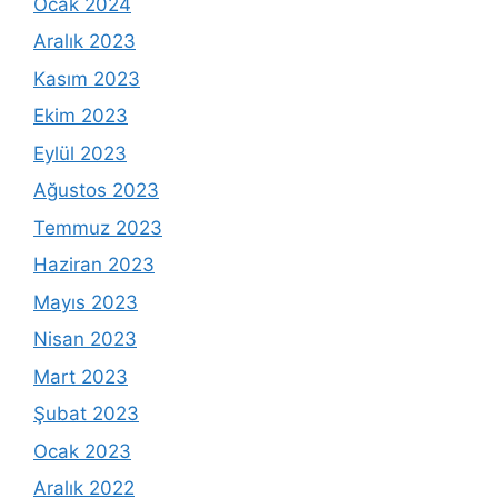
Ocak 2024
Aralık 2023
Kasım 2023
Ekim 2023
Eylül 2023
Ağustos 2023
Temmuz 2023
Haziran 2023
Mayıs 2023
Nisan 2023
Mart 2023
Şubat 2023
Ocak 2023
Aralık 2022