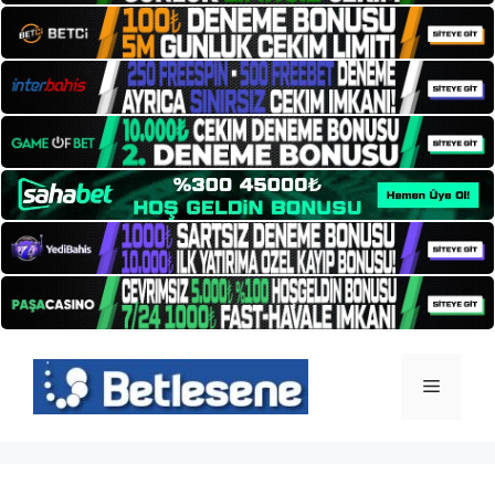
İçeriğe
atla
Menü