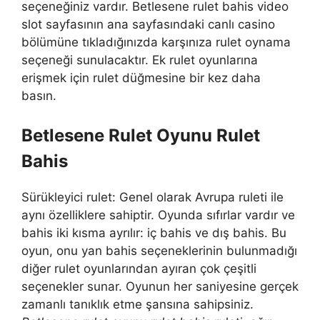
seçeneğiniz vardır. Betlesene rulet bahis video
slot sayfasının ana sayfasındaki canlı casino
bölümüne tıkladığınızda karşınıza rulet oynama
seçeneği sunulacaktır. Ek rulet oyunlarına
erişmek için rulet düğmesine bir kez daha
basın.
Betlesene Rulet Oyunu Rulet
Bahis
Sürükleyici rulet: Genel olarak Avrupa ruleti ile
aynı özelliklere sahiptir. Oyunda sıfırlar vardır ve
bahis iki kısma ayrılır: iç bahis ve dış bahis. Bu
oyun, onu yan bahis seçeneklerinin bulunmadığı
diğer rulet oyunlarından ayıran çok çeşitli
seçenekler sunar. Oyunun her saniyesine gerçek
zamanlı tanıklık etme şansına sahipsiniz.