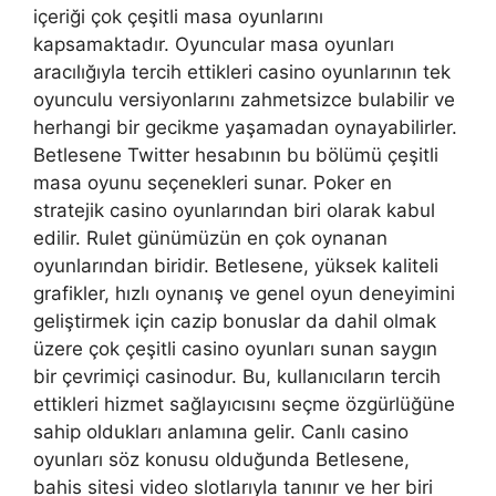
içeriği çok çeşitli masa oyunlarını
kapsamaktadır. Oyuncular masa oyunları
aracılığıyla tercih ettikleri casino oyunlarının tek
oyunculu versiyonlarını zahmetsizce bulabilir ve
herhangi bir gecikme yaşamadan oynayabilirler.
Betlesene Twitter hesabının bu bölümü çeşitli
masa oyunu seçenekleri sunar. Poker en
stratejik casino oyunlarından biri olarak kabul
edilir. Rulet günümüzün en çok oynanan
oyunlarından biridir. Betlesene, yüksek kaliteli
grafikler, hızlı oynanış ve genel oyun deneyimini
geliştirmek için cazip bonuslar da dahil olmak
üzere çok çeşitli casino oyunları sunan saygın
bir çevrimiçi casinodur. Bu, kullanıcıların tercih
ettikleri hizmet sağlayıcısını seçme özgürlüğüne
sahip oldukları anlamına gelir. Canlı casino
oyunları söz konusu olduğunda Betlesene,
bahis sitesi video slotlarıyla tanınır ve her biri