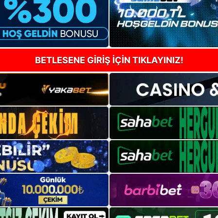
BETLESENE GİRİŞ İÇİN TIKLAYINIZ!