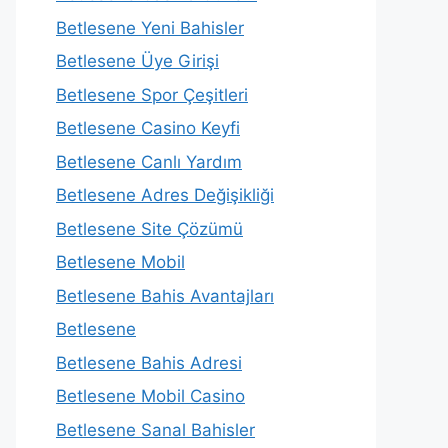
Betlesene Yeni Bahisler
Betlesene Üye Girişi
Betlesene Spor Çeşitleri
Betlesene Casino Keyfi
Betlesene Canlı Yardım
Betlesene Adres Değişikliği
Betlesene Site Çözümü
Betlesene Mobil
Betlesene Bahis Avantajları
Betlesene
Betlesene Bahis Adresi
Betlesene Mobil Casino
Betlesene Sanal Bahisler