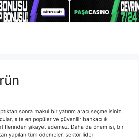
rün
aptıktan sonra makul bir yatırım aracı seçmelisiniz.
lar, site en popüler ve güvenilir bankacılık
atiflerinden şikayet edemez. Daha da önemlisi, bir
n yapılan tüm ödemeler, sektör lideri