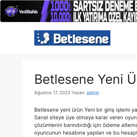
İçeriğe
atla
Betlesene Yeni Ü
Ağustos 17, 2022
Yazarı:
admin
Betlesene yeni ürün Yeni bir giriş işlemi y
Sanal siteye üye olmaya karar veren oyuncu
çözümlerini barındırdığı için ödeme altern
oyuncunun hesabına yapılan ve bu hesapta