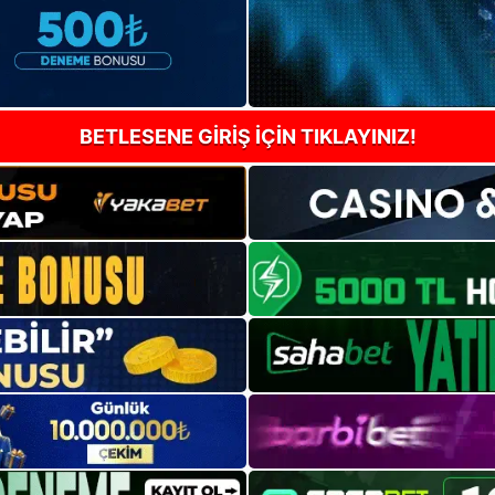
BETLESENE GİRİŞ İÇİN TIKLAYINIZ!