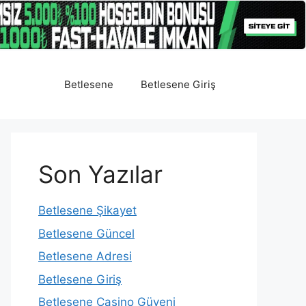
Betlesene
Betlesene Giriş
Son Yazılar
Betlesene Şikayet
Betlesene Güncel
Betlesene Adresi
Betlesene Giriş
Betlesene Casino Güveni