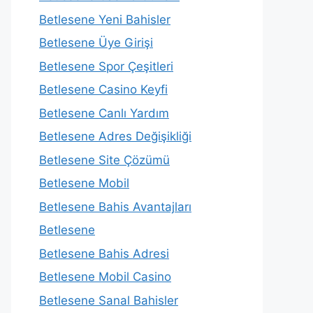
Betlesene Yeni Bahisler
Betlesene Üye Girişi
Betlesene Spor Çeşitleri
Betlesene Casino Keyfi
Betlesene Canlı Yardım
Betlesene Adres Değişikliği
Betlesene Site Çözümü
Betlesene Mobil
Betlesene Bahis Avantajları
Betlesene
Betlesene Bahis Adresi
Betlesene Mobil Casino
Betlesene Sanal Bahisler