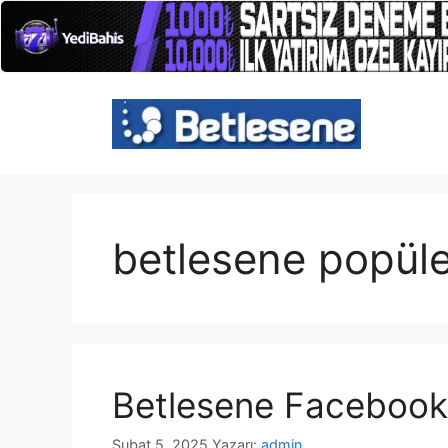
İçeriğe
atla
betlesene popüler
Betlesene Facebook 
Şubat 5, 2025
Yazarı:
admin