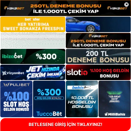
×
BETLESENE GİRİŞ İÇİN TIKLAYINIZ!