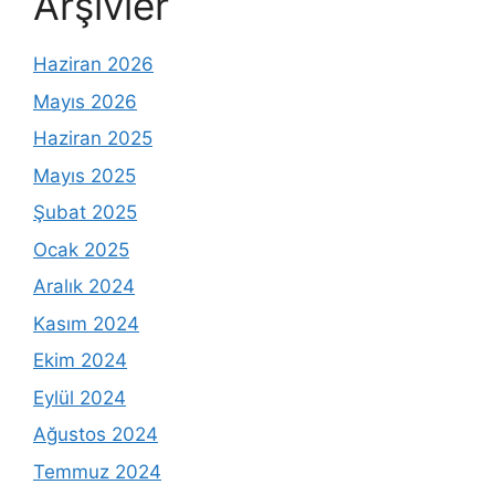
Arşivler
Haziran 2026
Mayıs 2026
Haziran 2025
Mayıs 2025
Şubat 2025
Ocak 2025
Aralık 2024
Kasım 2024
Ekim 2024
Eylül 2024
Ağustos 2024
Temmuz 2024