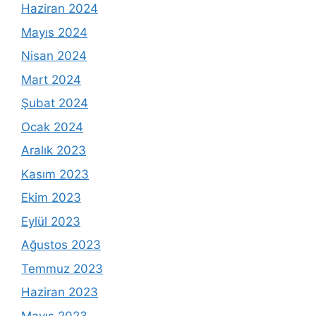
Haziran 2024
Mayıs 2024
Nisan 2024
Mart 2024
Şubat 2024
Ocak 2024
Aralık 2023
Kasım 2023
Ekim 2023
Eylül 2023
Ağustos 2023
Temmuz 2023
Haziran 2023
Mayıs 2023