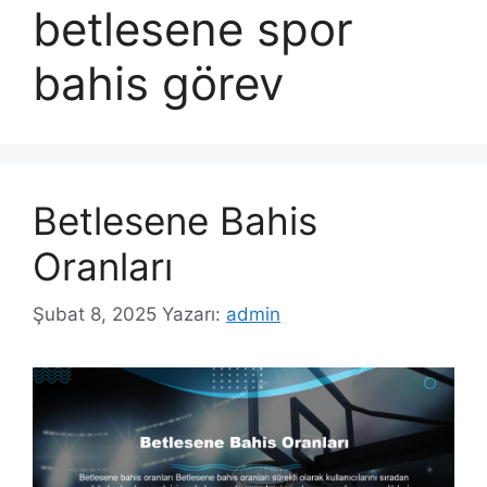
betlesene spor
bahis görev
Betlesene Bahis
Oranları
Şubat 8, 2025
Yazarı:
admin