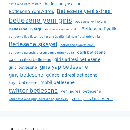
betlesene yasal mı
betlesene yardım hattı
Betlesene yeni adresi
Betlesene Yeni Adres
betlesene yeni giris
betlesene yeni oyunu
Betlesene üyelik
Betlesene Üyeliği
betlesene çözüm odaklı
betlesene üye liste
betlesene üyeliğinizi nasıl i̇ptal edersiniz
Betlesene şikayet
betlesene şikâyet mobil
canli betlesene
betlesene şu anda oturum açmış durumdadır
giris adresi betlesene
casino sitesi betlesene
giris yap betlesene
girisi betlesene
giriş betlesene
güncel adresi betlesene
mobil betlesene
kayit betlesene
twitter betlesene
yeni adresi betlesene
yeni giris betlesene
yeni betlesene giriş adresi değişecek mi