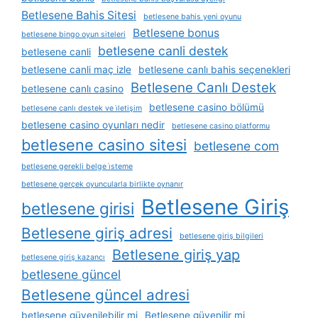
Betlesene Bahis Sitesi
betlesene bahis yeni oyunu
Betlesene bonus
betlesene bingo oyun siteleri
betlesene canli destek
betlesene canli
betlesene canli maç izle
betlesene canlı bahis seçenekleri
Betlesene Canlı Destek
betlesene canlı casino
betlesene casino bölümü
betlesene canlı destek ve i̇letişim
betlesene casino oyunları nedir
betlesene casino platformu
betlesene casino sitesi
betlesene com
betlesene gerekli belge i̇steme
betlesene gerçek oyuncularla birlikte oynanır
Betlesene Giriş
betlesene girisi
Betlesene giriş adresi
betlesene giriş bilgileri
Betlesene giriş yap
betlesene giriş kazancı
betlesene güncel
Betlesene güncel adresi
betlesene güvenilebilir mi
Betlesene güvenilir mi