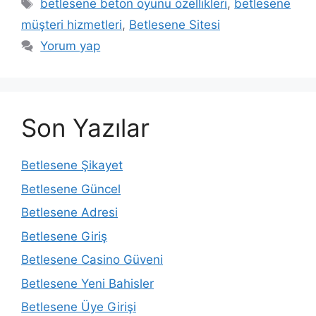
Etiketler
betlesene beton oyunu özellikleri
,
betlesene
müşteri hizmetleri
,
Betlesene Sitesi
Yorum yap
Son Yazılar
Betlesene Şikayet
Betlesene Güncel
Betlesene Adresi
Betlesene Giriş
Betlesene Casino Güveni
Betlesene Yeni Bahisler
Betlesene Üye Girişi