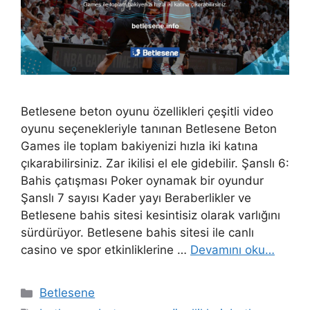
Betlesene beton oyunu özellikleri çeşitli video
oyunu seçenekleriyle tanınan Betlesene Beton
Games ile toplam bakiyenizi hızla iki katına
çıkarabilirsiniz. Zar ikilisi el ele gidebilir. Şanslı 6:
Bahis çatışması Poker oynamak bir oyundur
Şanslı 7 sayısı Kader yayı Beraberlikler ve
Betlesene bahis sitesi kesintisiz olarak varlığını
sürdürüyor. Betlesene bahis sitesi ile canlı
casino ve spor etkinliklerine …
Devamını oku…
Kategoriler
Betlesene