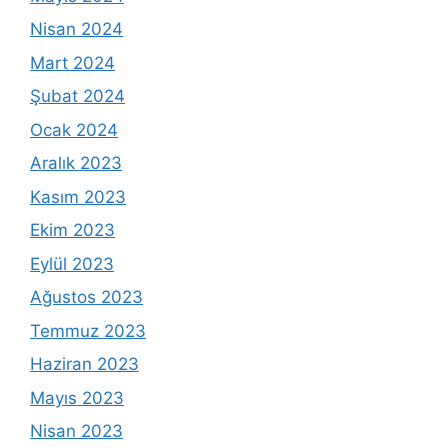
Nisan 2024
Mart 2024
Şubat 2024
Ocak 2024
Aralık 2023
Kasım 2023
Ekim 2023
Eylül 2023
Ağustos 2023
Temmuz 2023
Haziran 2023
Mayıs 2023
Nisan 2023