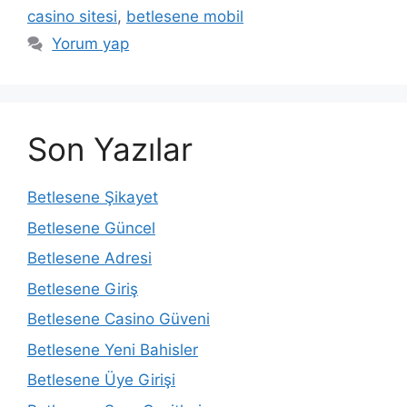
casino sitesi
,
betlesene mobil
Yorum yap
Son Yazılar
Betlesene Şikayet
Betlesene Güncel
Betlesene Adresi
Betlesene Giriş
Betlesene Casino Güveni
Betlesene Yeni Bahisler
Betlesene Üye Girişi