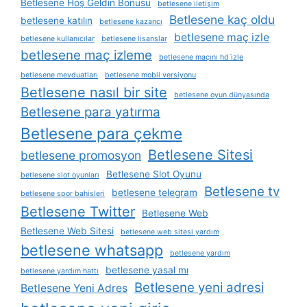
Betlesene Hoş Geldin Bonusu
betlesene i̇letişim
Betlesene kaç oldu
betlesene katılın
betlesene kazancı
betlesene maç izle
betlesene kullanıcılar
betlesene lisanslar
betlesene maç izleme
betlesene maçını hd i̇zle
betlesene mevduatları
betlesene mobil versiyonu
Betlesene nasıl bir site
betlesene oyun dünyasında
Betlesene para yatırma
Betlesene para çekme
Betlesene Sitesi
betlesene promosyon
Betlesene Slot Oyunu
betlesene slot oyunları
Betlesene tv
betlesene telegram
betlesene spor bahisleri
Betlesene Twitter
Betlesene Web
Betlesene Web Sitesi
betlesene web sitesi yardım
betlesene whatsapp
betlesene yardım
betlesene yasal mı
betlesene yardım hattı
Betlesene yeni adresi
Betlesene Yeni Adres