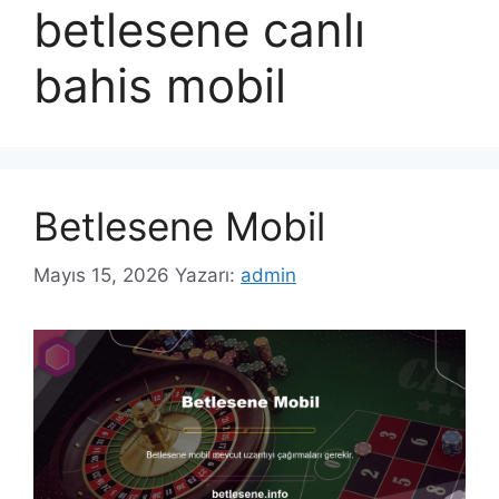
betlesene canlı
bahis mobil
Betlesene Mobil
Mayıs 15, 2026
Yazarı:
admin