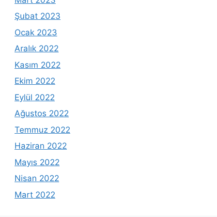
Şubat 2023
Ocak 2023
Aralık 2022
Kasım 2022
Ekim 2022
Eylül 2022
Ağustos 2022
Temmuz 2022
Haziran 2022
Mayıs 2022
Nisan 2022
Mart 2022