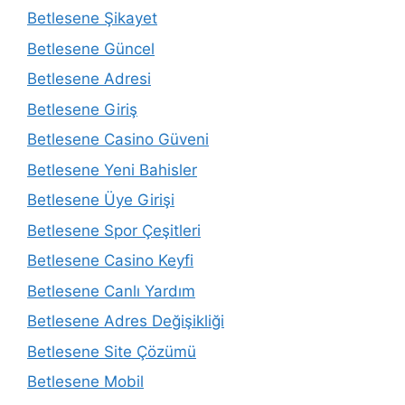
Betlesene Şikayet
Betlesene Güncel
Betlesene Adresi
Betlesene Giriş
Betlesene Casino Güveni
Betlesene Yeni Bahisler
Betlesene Üye Girişi
Betlesene Spor Çeşitleri
Betlesene Casino Keyfi
Betlesene Canlı Yardım
Betlesene Adres Değişikliği
Betlesene Site Çözümü
Betlesene Mobil