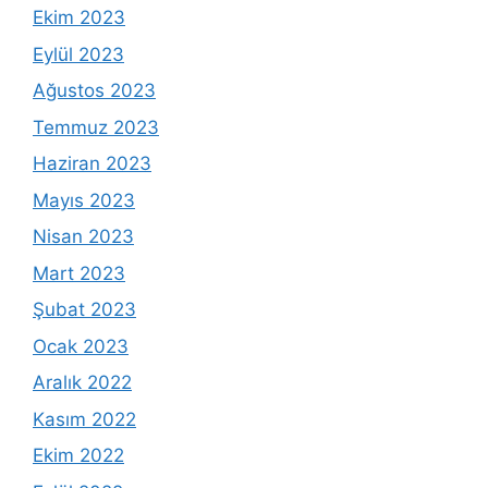
Ekim 2023
Eylül 2023
Ağustos 2023
Temmuz 2023
Haziran 2023
Mayıs 2023
Nisan 2023
Mart 2023
Şubat 2023
Ocak 2023
Aralık 2022
Kasım 2022
Ekim 2022