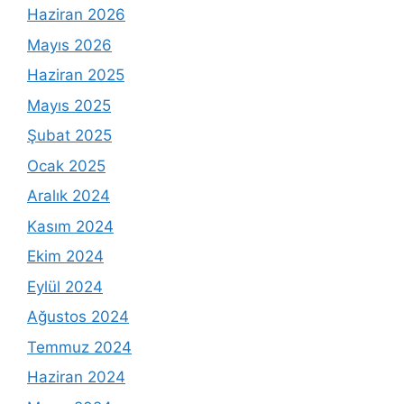
Haziran 2026
Mayıs 2026
Haziran 2025
Mayıs 2025
Şubat 2025
Ocak 2025
Aralık 2024
Kasım 2024
Ekim 2024
Eylül 2024
Ağustos 2024
Temmuz 2024
Haziran 2024