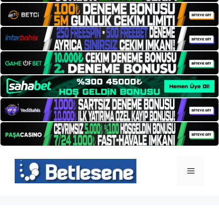
İçeriğe
atla
Menü