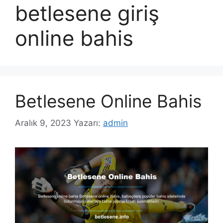
betlesene giriş
online bahis
Betlesene Online Bahis
Aralık 9, 2023
Yazarı:
admin