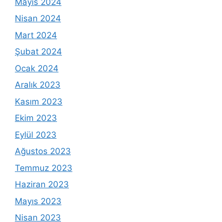
Mayıs 2024
Nisan 2024
Mart 2024
Şubat 2024
Ocak 2024
Aralık 2023
Kasım 2023
Ekim 2023
Eylül 2023
Ağustos 2023
Temmuz 2023
Haziran 2023
Mayıs 2023
Nisan 2023