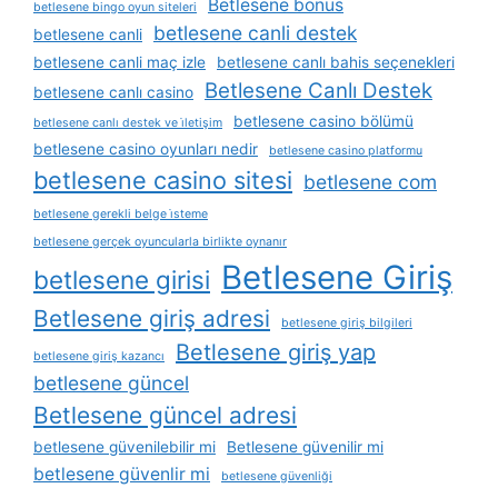
Betlesene bonus
betlesene bingo oyun siteleri
betlesene canli destek
betlesene canli
betlesene canli maç izle
betlesene canlı bahis seçenekleri
Betlesene Canlı Destek
betlesene canlı casino
betlesene casino bölümü
betlesene canlı destek ve i̇letişim
betlesene casino oyunları nedir
betlesene casino platformu
betlesene casino sitesi
betlesene com
betlesene gerekli belge i̇steme
betlesene gerçek oyuncularla birlikte oynanır
Betlesene Giriş
betlesene girisi
Betlesene giriş adresi
betlesene giriş bilgileri
Betlesene giriş yap
betlesene giriş kazancı
betlesene güncel
Betlesene güncel adresi
betlesene güvenilebilir mi
Betlesene güvenilir mi
betlesene güvenlir mi
betlesene güvenliği