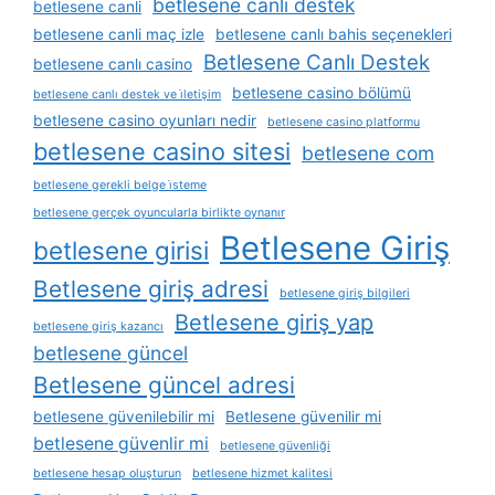
betlesene canli destek
betlesene canli
betlesene canli maç izle
betlesene canlı bahis seçenekleri
Betlesene Canlı Destek
betlesene canlı casino
betlesene casino bölümü
betlesene canlı destek ve i̇letişim
betlesene casino oyunları nedir
betlesene casino platformu
betlesene casino sitesi
betlesene com
betlesene gerekli belge i̇steme
betlesene gerçek oyuncularla birlikte oynanır
Betlesene Giriş
betlesene girisi
Betlesene giriş adresi
betlesene giriş bilgileri
Betlesene giriş yap
betlesene giriş kazancı
betlesene güncel
Betlesene güncel adresi
betlesene güvenilebilir mi
Betlesene güvenilir mi
betlesene güvenlir mi
betlesene güvenliği
betlesene hesap oluşturun
betlesene hizmet kalitesi