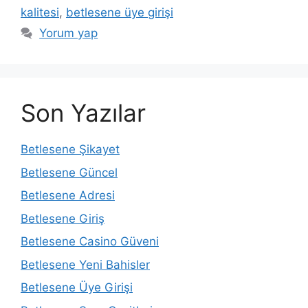
kalitesi
,
betlesene üye girişi
Yorum yap
Son Yazılar
Betlesene Şikayet
Betlesene Güncel
Betlesene Adresi
Betlesene Giriş
Betlesene Casino Güveni
Betlesene Yeni Bahisler
Betlesene Üye Girişi