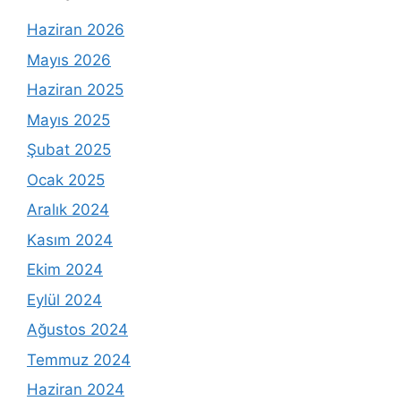
Haziran 2026
Mayıs 2026
Haziran 2025
Mayıs 2025
Şubat 2025
Ocak 2025
Aralık 2024
Kasım 2024
Ekim 2024
Eylül 2024
Ağustos 2024
Temmuz 2024
Haziran 2024