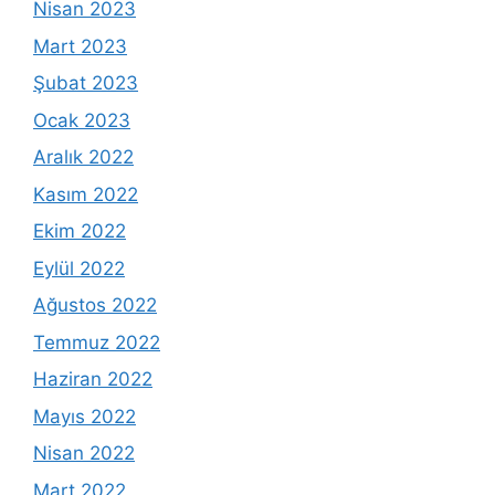
Nisan 2023
Mart 2023
Şubat 2023
Ocak 2023
Aralık 2022
Kasım 2022
Ekim 2022
Eylül 2022
Ağustos 2022
Temmuz 2022
Haziran 2022
Mayıs 2022
Nisan 2022
Mart 2022