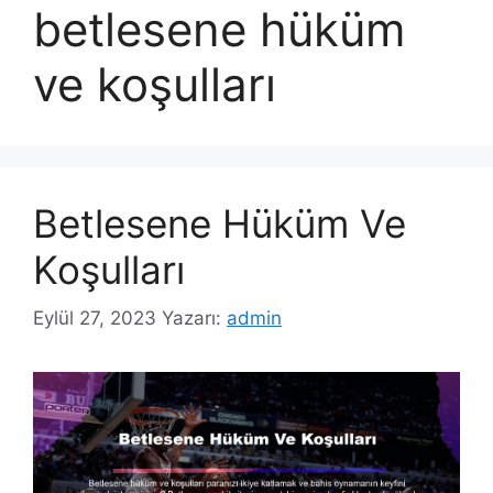
betlesene hüküm
ve koşulları
Betlesene Hüküm Ve
Koşulları
Eylül 27, 2023
Yazarı:
admin