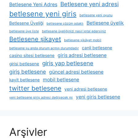
Betlesene yeni adresi
Betlesene Yeni Adres
betlesene yeni giris
betlesene yeni oyunu
Betlesene üyelik
Betlesene Üyeliği
betlesene çözüm odaklı
betlesene üye liste
betlesene üyeliğinizi nasıl i̇ptal edersiniz
Betlesene şikayet
betlesene şikâyet mobil
canli betlesene
betlesene şu anda oturum açmış durumdadır
giris adresi betlesene
casino sitesi betlesene
giris yap betlesene
girisi betlesene
giriş betlesene
güncel adresi betlesene
mobil betlesene
kayit betlesene
twitter betlesene
yeni adresi betlesene
yeni giris betlesene
yeni betlesene giriş adresi değişecek mi
Arşivler