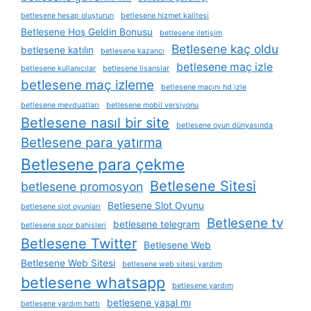
betlesene hesap oluşturun
betlesene hizmet kalitesi
Betlesene Hoş Geldin Bonusu
betlesene i̇letişim
Betlesene kaç oldu
betlesene katılın
betlesene kazancı
betlesene maç izle
betlesene kullanıcılar
betlesene lisanslar
betlesene maç izleme
betlesene maçını hd i̇zle
betlesene mevduatları
betlesene mobil versiyonu
Betlesene nasıl bir site
betlesene oyun dünyasında
Betlesene para yatırma
Betlesene para çekme
Betlesene Sitesi
betlesene promosyon
Betlesene Slot Oyunu
betlesene slot oyunları
Betlesene tv
betlesene telegram
betlesene spor bahisleri
Betlesene Twitter
Betlesene Web
Betlesene Web Sitesi
betlesene web sitesi yardım
betlesene whatsapp
betlesene yardım
betlesene yasal mı
betlesene yardım hattı