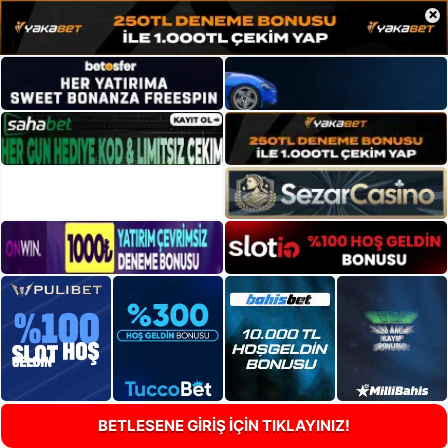
×
BETLESENE GİRİŞ İÇİN TIKLAYINIZ!