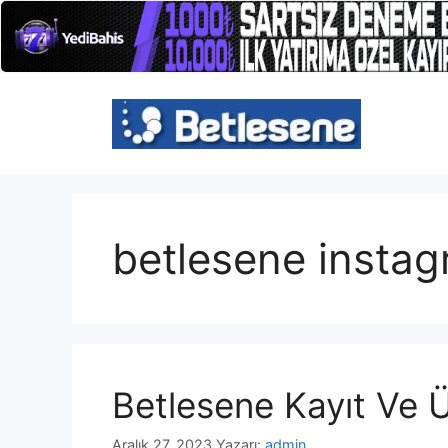
İçeriğe
atla
betlesene insta
Betlesene Kayıt Ve Ü
Aralık 27, 2023
Yazarı:
admin