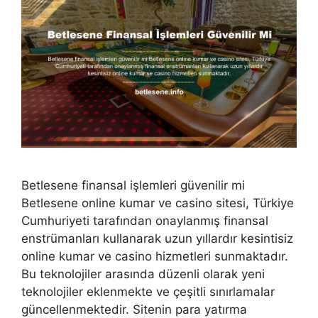
Betlesene finansal işlemleri güvenilir mi
Betlesene online kumar ve casino sitesi, Türkiye
Cumhuriyeti tarafından onaylanmış finansal
enstrümanları kullanarak uzun yıllardır kesintisiz
online kumar ve casino hizmetleri sunmaktadır.
Bu teknolojiler arasında düzenli olarak yeni
teknolojiler eklenmekte ve çeşitli sınırlamalar
güncellenmektedir. Sitenin para yatırma