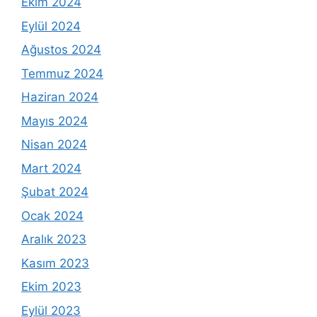
Ekim 2024
Eylül 2024
Ağustos 2024
Temmuz 2024
Haziran 2024
Mayıs 2024
Nisan 2024
Mart 2024
Şubat 2024
Ocak 2024
Aralık 2023
Kasım 2023
Ekim 2023
Eylül 2023