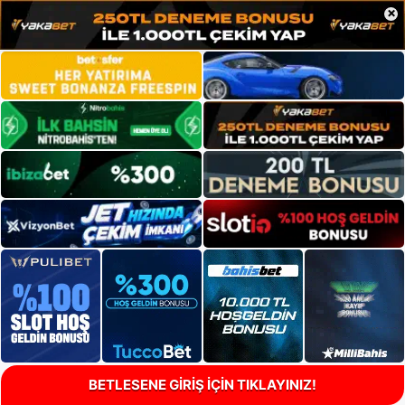
×
BETLESENE GİRİŞ İÇİN TIKLAYINIZ!