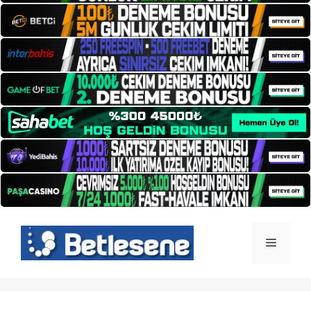
İçeriğe
atla
Menü