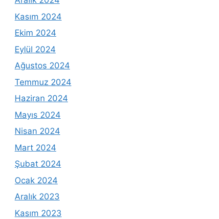
Aralık 2024
Kasım 2024
Ekim 2024
Eylül 2024
Ağustos 2024
Temmuz 2024
Haziran 2024
Mayıs 2024
Nisan 2024
Mart 2024
Şubat 2024
Ocak 2024
Aralık 2023
Kasım 2023