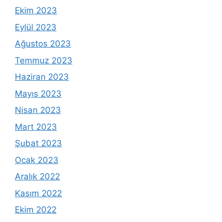
Ekim 2023
Eylül 2023
Ağustos 2023
Temmuz 2023
Haziran 2023
Mayıs 2023
Nisan 2023
Mart 2023
Şubat 2023
Ocak 2023
Aralık 2022
Kasım 2022
Ekim 2022