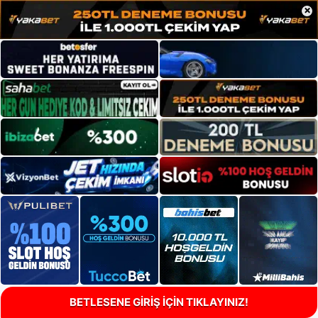
×
BETLESENE GİRİŞ İÇİN TIKLAYINIZ!