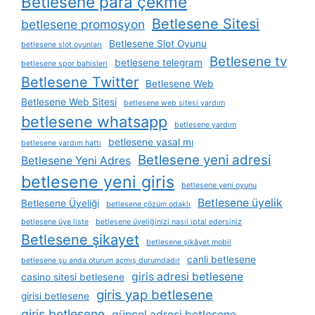
Betlesene para çekme
Betlesene Sitesi
betlesene promosyon
Betlesene Slot Oyunu
betlesene slot oyunları
Betlesene tv
betlesene telegram
betlesene spor bahisleri
Betlesene Twitter
Betlesene Web
Betlesene Web Sitesi
betlesene web sitesi yardım
betlesene whatsapp
betlesene yardım
betlesene yasal mı
betlesene yardım hattı
Betlesene yeni adresi
Betlesene Yeni Adres
betlesene yeni giris
betlesene yeni oyunu
Betlesene üyelik
Betlesene Üyeliği
betlesene çözüm odaklı
betlesene üye liste
betlesene üyeliğinizi nasıl i̇ptal edersiniz
Betlesene şikayet
betlesene şikâyet mobil
canli betlesene
betlesene şu anda oturum açmış durumdadır
giris adresi betlesene
casino sitesi betlesene
giris yap betlesene
girisi betlesene
giriş betlesene
güncel adresi betlesene