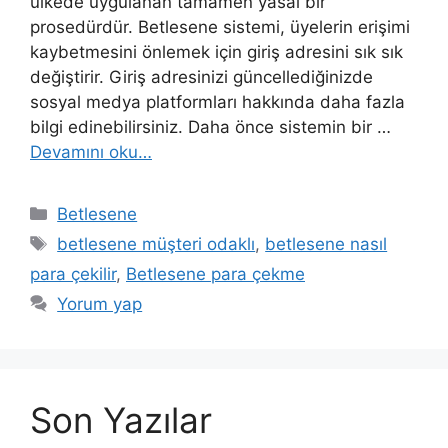
ülkede uygulanan tamamen yasal bir
prosedürdür. Betlesene sistemi, üyelerin erişimi
kaybetmesini önlemek için giriş adresini sık sık
değiştirir. Giriş adresinizi güncellediğinizde
sosyal medya platformları hakkında daha fazla
bilgi edinebilirsiniz. Daha önce sistemin bir …
Devamını oku…
Kategoriler
Betlesene
Etiketler
betlesene müşteri odaklı
,
betlesene nasıl
para çekilir
,
Betlesene para çekme
Yorum yap
Son Yazılar