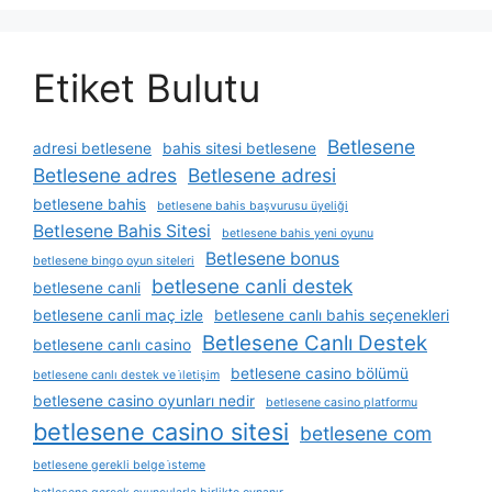
Etiket Bulutu
Betlesene
adresi betlesene
bahis sitesi betlesene
Betlesene adres
Betlesene adresi
betlesene bahis
betlesene bahis başvurusu üyeliği
Betlesene Bahis Sitesi
betlesene bahis yeni oyunu
Betlesene bonus
betlesene bingo oyun siteleri
betlesene canli destek
betlesene canli
betlesene canli maç izle
betlesene canlı bahis seçenekleri
Betlesene Canlı Destek
betlesene canlı casino
betlesene casino bölümü
betlesene canlı destek ve i̇letişim
betlesene casino oyunları nedir
betlesene casino platformu
betlesene casino sitesi
betlesene com
betlesene gerekli belge i̇steme