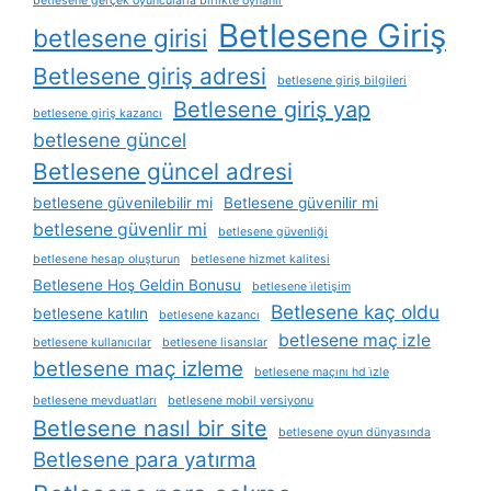
betlesene gerçek oyuncularla birlikte oynanır
Betlesene Giriş
betlesene girisi
Betlesene giriş adresi
betlesene giriş bilgileri
Betlesene giriş yap
betlesene giriş kazancı
betlesene güncel
Betlesene güncel adresi
betlesene güvenilebilir mi
Betlesene güvenilir mi
betlesene güvenlir mi
betlesene güvenliği
betlesene hesap oluşturun
betlesene hizmet kalitesi
Betlesene Hoş Geldin Bonusu
betlesene i̇letişim
Betlesene kaç oldu
betlesene katılın
betlesene kazancı
betlesene maç izle
betlesene kullanıcılar
betlesene lisanslar
betlesene maç izleme
betlesene maçını hd i̇zle
betlesene mevduatları
betlesene mobil versiyonu
Betlesene nasıl bir site
betlesene oyun dünyasında
Betlesene para yatırma