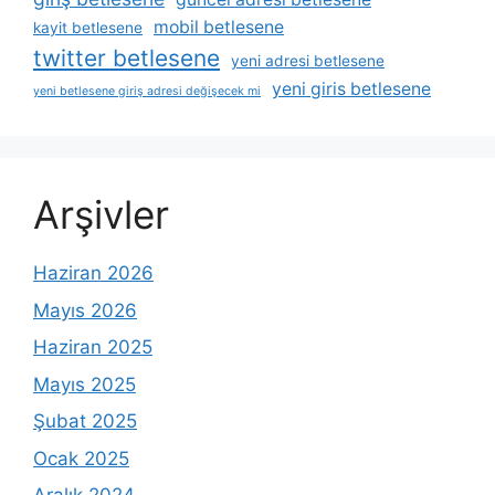
mobil betlesene
kayit betlesene
twitter betlesene
yeni adresi betlesene
yeni giris betlesene
yeni betlesene giriş adresi değişecek mi
Arşivler
Haziran 2026
Mayıs 2026
Haziran 2025
Mayıs 2025
Şubat 2025
Ocak 2025