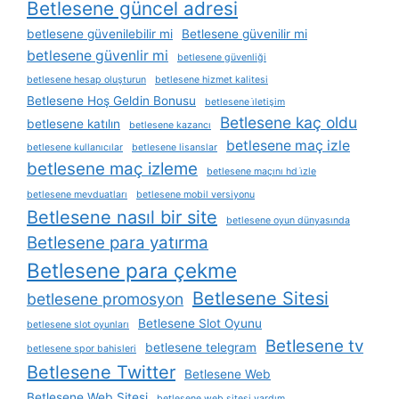
Betlesene güncel adresi
betlesene güvenilebilir mi
Betlesene güvenilir mi
betlesene güvenlir mi
betlesene güvenliği
betlesene hesap oluşturun
betlesene hizmet kalitesi
Betlesene Hoş Geldin Bonusu
betlesene i̇letişim
Betlesene kaç oldu
betlesene katılın
betlesene kazancı
betlesene maç izle
betlesene kullanıcılar
betlesene lisanslar
betlesene maç izleme
betlesene maçını hd i̇zle
betlesene mevduatları
betlesene mobil versiyonu
Betlesene nasıl bir site
betlesene oyun dünyasında
Betlesene para yatırma
Betlesene para çekme
Betlesene Sitesi
betlesene promosyon
Betlesene Slot Oyunu
betlesene slot oyunları
Betlesene tv
betlesene telegram
betlesene spor bahisleri
Betlesene Twitter
Betlesene Web
Betlesene Web Sitesi
betlesene web sitesi yardım