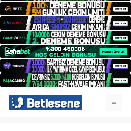
İçeriğe
atla
Menü