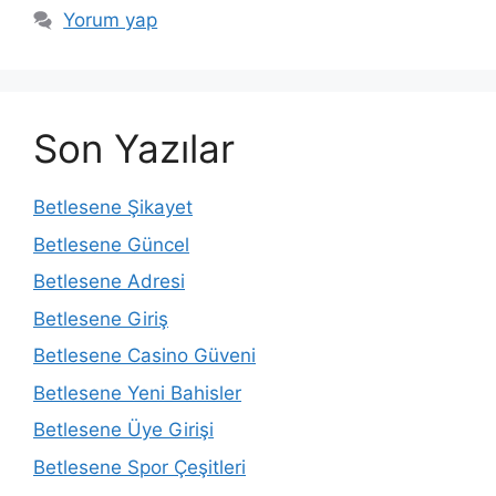
Yorum yap
Son Yazılar
Betlesene Şikayet
Betlesene Güncel
Betlesene Adresi
Betlesene Giriş
Betlesene Casino Güveni
Betlesene Yeni Bahisler
Betlesene Üye Girişi
Betlesene Spor Çeşitleri