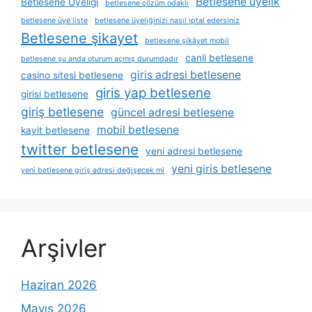
Betlesene üyelik
Betlesene Üyeliği
betlesene çözüm odaklı
betlesene üye liste
betlesene üyeliğinizi nasıl i̇ptal edersiniz
Betlesene şikayet
betlesene şikâyet mobil
canli betlesene
betlesene şu anda oturum açmış durumdadır
giris adresi betlesene
casino sitesi betlesene
giris yap betlesene
girisi betlesene
giriş betlesene
güncel adresi betlesene
mobil betlesene
kayit betlesene
twitter betlesene
yeni adresi betlesene
yeni giris betlesene
yeni betlesene giriş adresi değişecek mi
Arşivler
Haziran 2026
Mayıs 2026