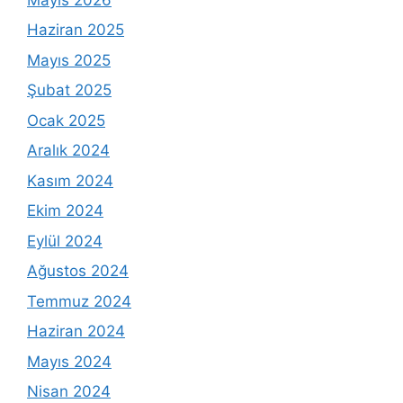
Haziran 2025
Mayıs 2025
Şubat 2025
Ocak 2025
Aralık 2024
Kasım 2024
Ekim 2024
Eylül 2024
Ağustos 2024
Temmuz 2024
Haziran 2024
Mayıs 2024
Nisan 2024