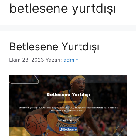
betlesene yurtdışı
Betlesene Yurtdışı
Ekim 28, 2023
Yazarı:
admin