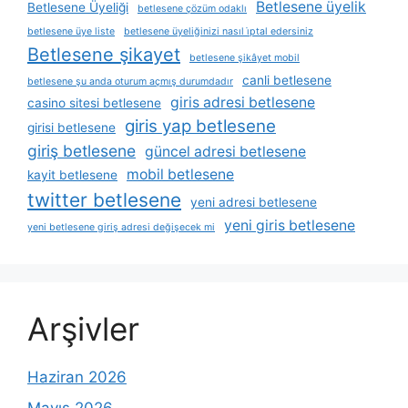
Betlesene üyelik
Betlesene Üyeliği
betlesene çözüm odaklı
betlesene üye liste
betlesene üyeliğinizi nasıl i̇ptal edersiniz
Betlesene şikayet
betlesene şikâyet mobil
canli betlesene
betlesene şu anda oturum açmış durumdadır
giris adresi betlesene
casino sitesi betlesene
giris yap betlesene
girisi betlesene
giriş betlesene
güncel adresi betlesene
mobil betlesene
kayit betlesene
twitter betlesene
yeni adresi betlesene
yeni giris betlesene
yeni betlesene giriş adresi değişecek mi
Arşivler
Haziran 2026
Mayıs 2026