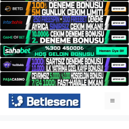
İçeriğe
atla
Menü