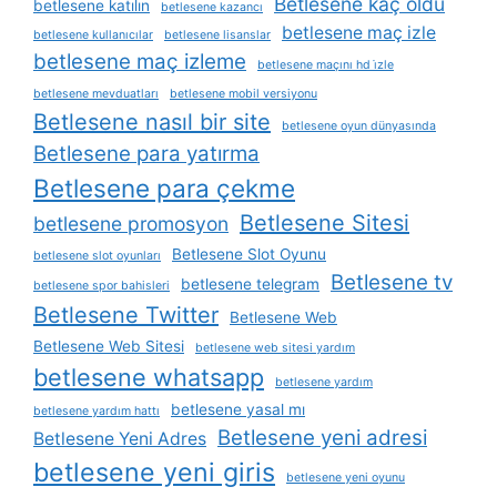
Betlesene kaç oldu
betlesene katılın
betlesene kazancı
betlesene maç izle
betlesene kullanıcılar
betlesene lisanslar
betlesene maç izleme
betlesene maçını hd i̇zle
betlesene mevduatları
betlesene mobil versiyonu
Betlesene nasıl bir site
betlesene oyun dünyasında
Betlesene para yatırma
Betlesene para çekme
Betlesene Sitesi
betlesene promosyon
Betlesene Slot Oyunu
betlesene slot oyunları
Betlesene tv
betlesene telegram
betlesene spor bahisleri
Betlesene Twitter
Betlesene Web
Betlesene Web Sitesi
betlesene web sitesi yardım
betlesene whatsapp
betlesene yardım
betlesene yasal mı
betlesene yardım hattı
Betlesene yeni adresi
Betlesene Yeni Adres
betlesene yeni giris
betlesene yeni oyunu