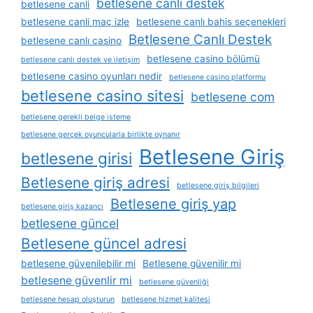
betlesene canli destek
betlesene canli
betlesene canli maç izle
betlesene canlı bahis seçenekleri
Betlesene Canlı Destek
betlesene canlı casino
betlesene casino bölümü
betlesene canlı destek ve i̇letişim
betlesene casino oyunları nedir
betlesene casino platformu
betlesene casino sitesi
betlesene com
betlesene gerekli belge i̇steme
betlesene gerçek oyuncularla birlikte oynanır
Betlesene Giriş
betlesene girisi
Betlesene giriş adresi
betlesene giriş bilgileri
Betlesene giriş yap
betlesene giriş kazancı
betlesene güncel
Betlesene güncel adresi
betlesene güvenilebilir mi
Betlesene güvenilir mi
betlesene güvenlir mi
betlesene güvenliği
betlesene hesap oluşturun
betlesene hizmet kalitesi