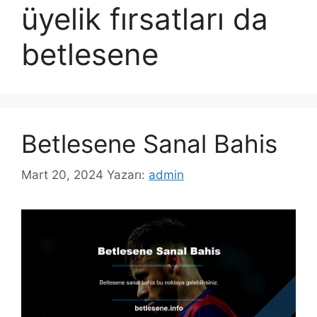
üyelik fırsatları da
betlesene
Betlesene Sanal Bahis
Mart 20, 2024
Yazarı:
admin