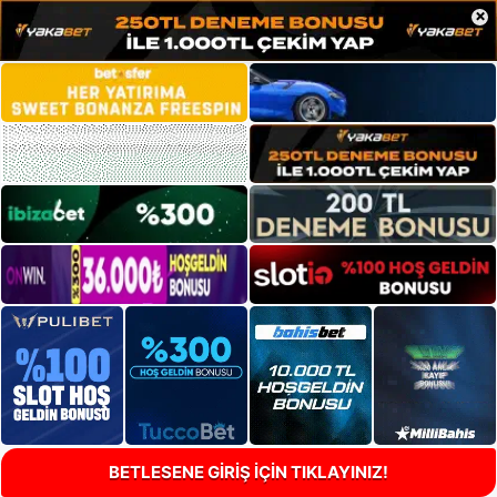
×
BETLESENE GİRİŞ İÇİN TIKLAYINIZ!