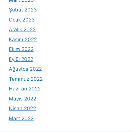
Şubat 2023
Ocak 2023
Aralık 2022
Kasım 2022
Ekim 2022
Eylül 2022
Ağustos 2022
Temmuz 2022
Haziran 2022
Mayıs 2022
Nisan 2022
Mart 2022