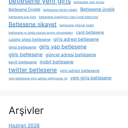
betlesene yeni giris
betlesene yeni oyunu
Betlesene üyelik
Betlesene Üyeliği
betlesene çözüm odaklı
betlesene üye liste
betlesene üyeliğinizi nasıl i̇ptal edersiniz
Betlesene şikayet
betlesene şikâyet mobil
canli betlesene
betlesene şu anda oturum açmış durumdadır
giris adresi betlesene
casino sitesi betlesene
giris yap betlesene
girisi betlesene
giriş betlesene
güncel adresi betlesene
mobil betlesene
kayit betlesene
twitter betlesene
yeni adresi betlesene
yeni giris betlesene
yeni betlesene giriş adresi değişecek mi
Arşivler
Haziran 2026