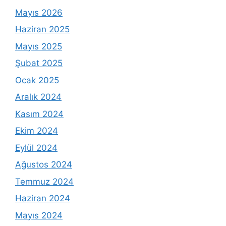
Mayıs 2026
Haziran 2025
Mayıs 2025
Şubat 2025
Ocak 2025
Aralık 2024
Kasım 2024
Ekim 2024
Eylül 2024
Ağustos 2024
Temmuz 2024
Haziran 2024
Mayıs 2024